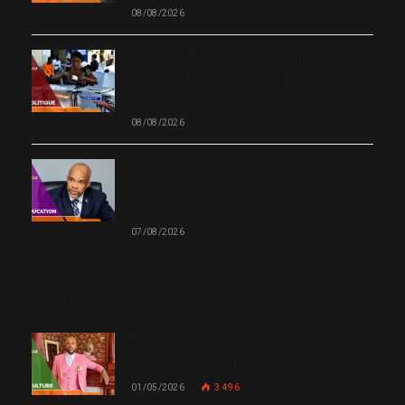
08/08/2026
Élections 2026 : la BRH détaille la
procédure pour obtenir le certificat
exigé des candidats
08/08/2026
Neuf Centres d’enseignement supérieur
technique ouvriront leurs portes en
octobre
07/08/2026
MOST POPULAR
Chanm 22 : faut-il aimer une femme
comme le chante Medjy ?
01/05/2026
3 496