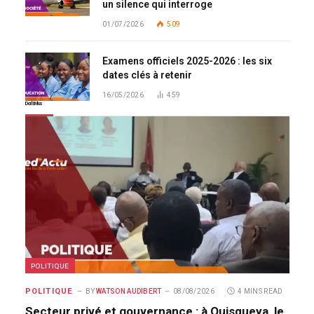
un silence qui interroge
01/07/2026
509
Examens officiels 2025-2026 : les six
dates clés à retenir
16/05/2026
459
Don't Miss
POLITIQUE
POLITIQUE
BY
WATSON AUDIBERT
08/08/2026
4 MINS READ
Secteur privé et gouvernance : à Quisqueya, le