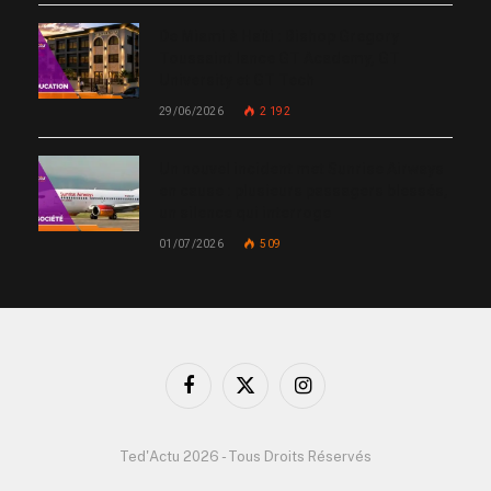
De Miami à Haïti : Bishop Gregory
Toussaint lance GT Academy, GT
University et GT Tech
29/06/2026
2 192
Un nouvel incident met Sunrise Airways
en cause : plusieurs passagers blessés,
un silence qui interroge
01/07/2026
509
Facebook
X
Instagram
(Twitter)
Ted'Actu 2026 - Tous Droits Réservés