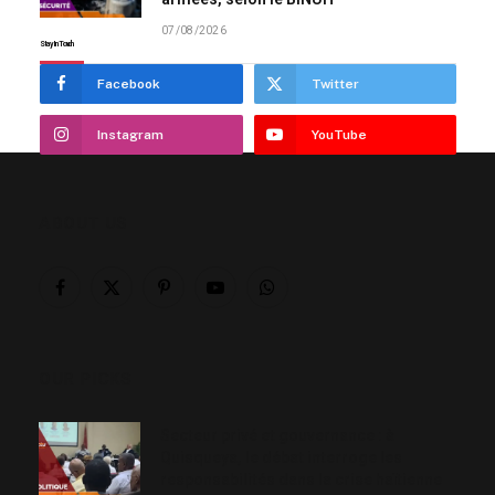
07/08/2026
Stay In Touch
Facebook
Twitter
Instagram
YouTube
ABOUT US
Facebook
X
Pinterest
YouTube
WhatsApp
(Twitter)
OUR PICKS
Secteur privé et gouvernance : à
Quisqueya, le débat interroge les
responsabilités dans la crise haïtienne