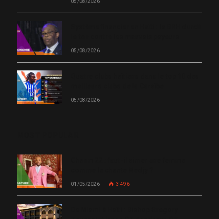
05/08/2026
Système financier en Haïti : la BRH durcit
le ton contre les mauvais payeurs
05/08/2026
Quatre clubs haïtiens dans le top 10 des
meilleurs clubs de la Caraïbe
05/08/2026
MOST POPULAR
Chanm 22 : faut-il aimer une femme
comme le chante Medjy ?
01/05/2026
3 496
De Miami à Haïti : Bishop Gregory