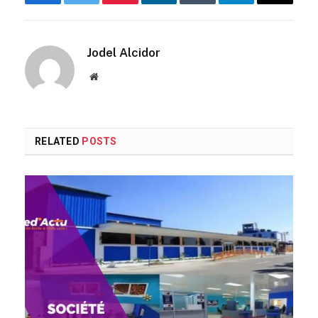
Facebook
Twitter
Pinterest
LinkedIn
Tumblr
Telegram
Email
Jodel Alcidor
Website
RELATED
POSTS