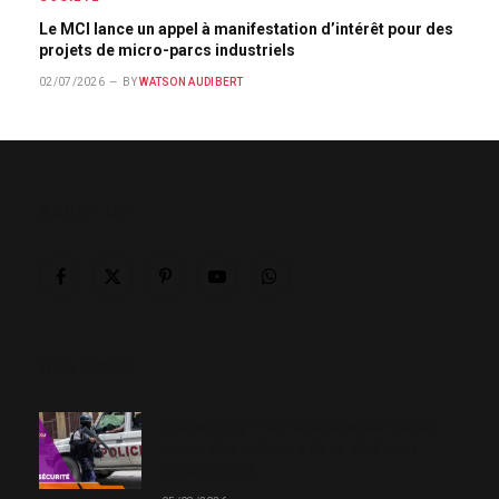
Le MCI lance un appel à manifestation d’intérêt pour des
projets de micro-parcs industriels
02/07/2026
BY
WATSON AUDIBERT
ABOUT US
Facebook
X
Pinterest
YouTube
WhatsApp
(Twitter)
OUR PICKS
Kidnapping : Pierre Espérance met en
cause des policiers dans plusieurs
enlèvements