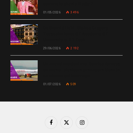
comme le chante Medjy ?
01/05/2026
3 496
De Miami à Haïti : Bishop Gregory
Toussaint lance GT Academy, GT
University et GT Tech
29/06/2026
2 192
Un nouvel incident met Sunrise Airways
en cause : plusieurs passagers blessés,
un silence qui interroge
01/07/2026
509
Facebook
X
Instagram
(Twitter)