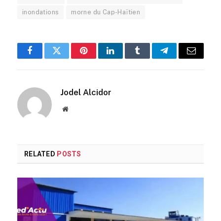
inondations
morne du Cap-Haïtien
Facebook
Twitter
Pinterest
LinkedIn
Tumblr
Telegram
Email
Jodel Alcidor
Website
RELATED
POSTS