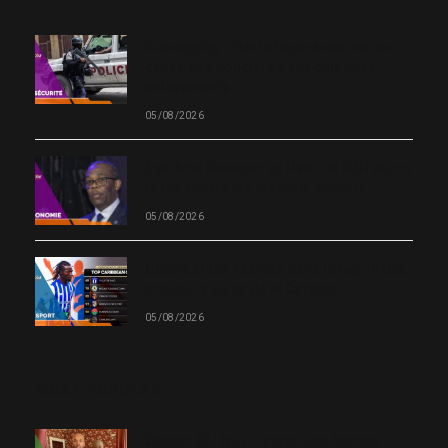
Kidnapping : Pierre Espérance met en
cause des policiers dans plusieurs
enlèvements
05/08/2026
Système financier en Haïti : la BRH durcit
le ton contre les mauvais payeurs
05/08/2026
Quatre clubs haïtiens dans le top 10 des
meilleurs clubs de la Caraïbe
05/08/2026
MOST POPULAR
Chanm 22 : faut-il aimer une femme