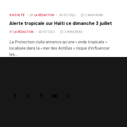
SOCIETÉ
BY
LA RÉDACTION
03/07/2022
2 MINS READ
Alerte tropicale sur Haïti ce dimanche 3 juillet
BY
LA RÉDACTION
03/07/2022
2 MINS READ
La Protection civile annonce qu’une « onde tropicale »
localisée dans la « mer des Antilles » risque d’influencer
les…
ABOUT US
Facebook
X
Pinterest
YouTube
WhatsApp
(Twitter)