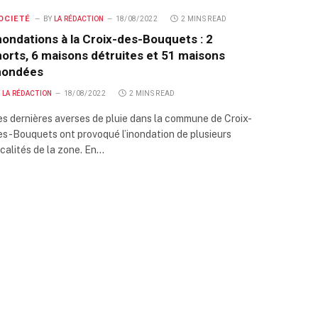
OCIETÉ
BY
LA RÉDACTION
18/08/2022
2 MINS READ
nondations à la Croix-des-Bouquets : 2
orts, 6 maisons détruites et 51 maisons
nondées
Y
LA RÉDACTION
18/08/2022
2 MINS READ
es dernières averses de pluie dans la commune de Croix-
es-Bouquets ont provoqué l’inondation de plusieurs
ocalités de la zone. En…