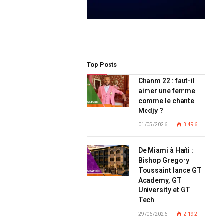
Top Posts
Chanm 22 : faut-il
aimer une femme
comme le chante
Medjy ?
01/05/2026
3 496
De Miami à Haïti :
Bishop Gregory
Toussaint lance GT
Academy, GT
University et GT
Tech
29/06/2026
2 192