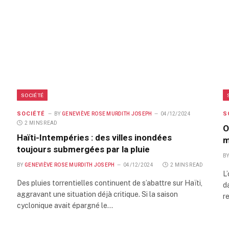
SOCIÉTÉ
SOCIÉTÉ
S
BY
GENEVIÈVE ROSE MURDITH JOSEPH
04/12/2024
2 MINS READ
O
Haïti-Intempéries : des villes inondées
m
toujours submergées par la pluie
B
BY
GENEVIÈVE ROSE MURDITH JOSEPH
04/12/2024
2 MINS READ
L
Des pluies torrentielles continuent de s’abattre sur Haïti,
d
aggravant une situation déjà critique. Si la saison
r
cyclonique avait épargné le…