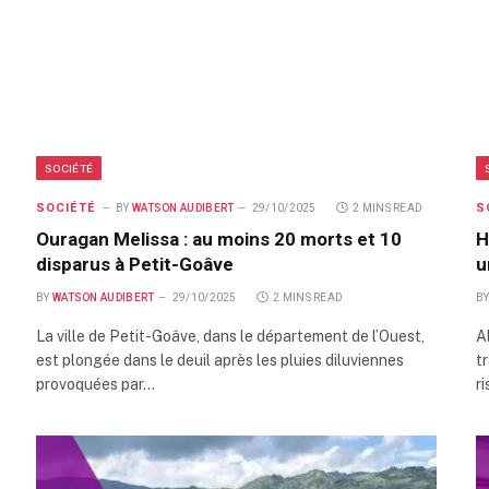
SOCIÉTÉ
SOCIÉTÉ
S
BY
WATSON AUDIBERT
29/10/2025
2 MINS READ
Ouragan Melissa : au moins 20 morts et 10
H
disparus à Petit-Goâve
u
BY
WATSON AUDIBERT
29/10/2025
2 MINS READ
B
La ville de Petit-Goâve, dans le département de l’Ouest,
A
est plongée dans le deuil après les pluies diluviennes
t
provoquées par…
r