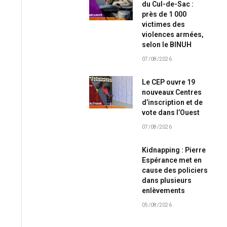
du Cul-de-Sac :
près de 1 000
victimes des
violences armées,
selon le BINUH
07/08/2026
Le CEP ouvre 19
nouveaux Centres
d’inscription et de
vote dans l’Ouest
07/08/2026
Kidnapping : Pierre
Espérance met en
cause des policiers
dans plusieurs
enlèvements
05/08/2026