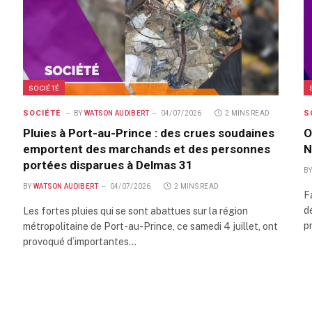
SOCIÉTÉ
SOCIÉTÉ
S
BY
WATSON AUDIBERT
04/07/2026
2 MINS READ
Pluies à Port-au-Prince : des crues soudaines
O
emportent des marchands et des personnes
N
portées disparues à Delmas 31
B
BY
WATSON AUDIBERT
04/07/2026
2 MINS READ
F
d
Les fortes pluies qui se sont abattues sur la région
p
métropolitaine de Port-au-Prince, ce samedi 4 juillet, ont
provoqué d’importantes…