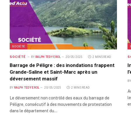
SOCIÉTÉ
SOCIÉTÉ
S
BY
RALPH TEDY EROL
20/05/2025
2 MINS READ
Barrage de Péligre : des inondations frappent
I
Grande-Saline et Saint-Marc après un
l
déversement massif
B
BY
RALPH TEDY EROL
20/05/2025
2 MINS READ
A
l
Le déversement non contrôlé des eaux du barrage de
e
Péligre, consécutif à des mouvements de protestation
dans le département du…