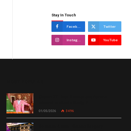
Stay In Touch
Facebook
Twitter
Instagram
YouTube
MOST POPULAR
Chanm 22 : faut-il aimer une femme
comme le chante Medjy ?
01/05/2026
3 496
De Miami à Haïti : Bishop Gregory