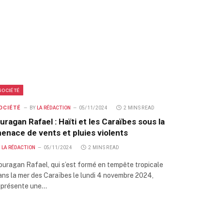
SOCIÉTÉ
OCIÉTÉ
BY
LA RÉDACTION
05/11/2024
2 MINS READ
uragan Rafael : Haïti et les Caraïbes sous la
enace de vents et pluies violents
Y
LA RÉDACTION
05/11/2024
2 MINS READ
’ouragan Rafael, qui s’est formé en tempête tropicale
ans la mer des Caraïbes le lundi 4 novembre 2024,
eprésente une…