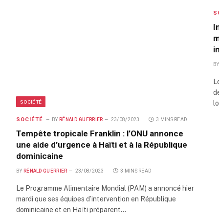
S
I
m
i
B
L
d
SOCIÉTÉ
l
SOCIÉTÉ
BY
RÉNALD GUERRIER
23/08/2023
3 MINS READ
Tempête tropicale Franklin : l’ONU annonce
une aide d’urgence à Haïti et à la République
dominicaine
BY
RÉNALD GUERRIER
23/08/2023
3 MINS READ
Le Programme Alimentaire Mondial (PAM) a annoncé hier
mardi que ses équipes d’intervention en République
dominicaine et en Haïti préparent…