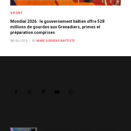
SPORT
Mondial 2026 : le gouvernement haïtien offre 528
millions de gourdes aux Grenadiers, primes et
préparation comprises
08/04/2026
BY
MARC GORVENS BAPTISTE
ABOUT US
Facebook
X
Pinterest
YouTube
WhatsApp
(Twitter)
OUR PICKS