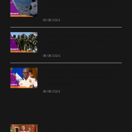
Urgence à Port-au-Prince : 27 blessés
par balles pris en charge par MSF en
moins de 24 heures
09/08/2026
Artibonite : déploiement d’un premier
contingent de la FRG aux Gonaïves,
l’espoir renaît
08/08/2026
8 août 2025 – 8 août 2026 : Vladimir
Paraison, un an à la tête de la PNH, les
gangs toujours maîtres du terrain
08/08/2026
MOST POPULAR
Chanm 22 : faut-il aimer une femme