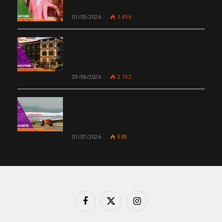
comme le chante Medjy ?
01/05/2026
3 496
De Miami à Haïti : Bishop Gregory
Toussaint lance GT Academy, GT
University et GT Tech
29/06/2026
2 192
Un nouvel incident met Sunrise Airways
en cause : plusieurs passagers blessés,
un silence qui interroge
01/07/2026
509
Facebook
X
Instagram
(Twitter)