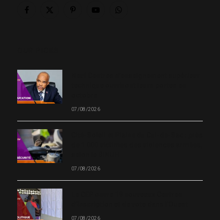
Facebook
X
Pinterest
YouTube
WhatsApp
(Twitter)
OUR PICKS
Neuf Centres d’enseignement supérieur
technique ouvriront leurs portes en
octobre
07/08/2026
Cité-Soleil et Plaine du Cul-de-Sac : près
de 1 000 victimes des violences armées,
selon le BINUH
07/08/2026
Le CEP ouvre 19 nouveaux Centres
d’inscription et de vote dans l’Ouest
07/08/2026