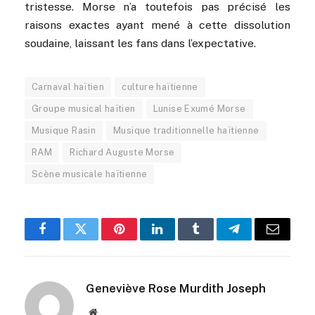
tristesse. Morse n’a toutefois pas précisé les
raisons exactes ayant mené à cette dissolution
soudaine, laissant les fans dans l’expectative.
Carnaval haïtien
culture haïtienne
Groupe musical haïtien
Lunise Exumé Morse
Musique Rasin
Musique traditionnelle haïtienne
RAM
Richard Auguste Morse
Scène musicale haïtienne
Facebook
Twitter
Pinterest
LinkedIn
Tumblr
Telegram
Email
Geneviève Rose Murdith Joseph
Website