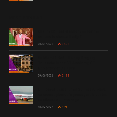
MOST POPULAR
Chanm 22 : faut-il aimer une femme
comme le chante Medjy ?
01/05/2026
3 496
De Miami à Haïti : Bishop Gregory
Toussaint lance GT Academy, GT
University et GT Tech
29/06/2026
2 192
Un nouvel incident met Sunrise Airways
en cause : plusieurs passagers blessés,
un silence qui interroge
01/07/2026
509