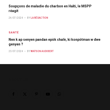
Soupçons de maladie du charbon en Haïti, le MSPP
réagit
24/07/2024
BY
LA RÉDACTION
SANTÉ
Nen k ap senyen pandan epòk chalè, ki konpòtman w dwe
genyen ?
23/07/2024
BY
WATSON AUDIBERT
ABOUT US
Facebook
X
Pinterest
YouTube
WhatsApp
(Twitter)