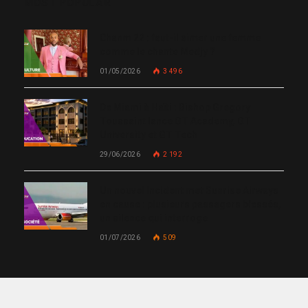
MOST POPULAR
Chanm 22 : faut-il aimer une femme
comme le chante Medjy ?
01/05/2026
3 496
De Miami à Haïti : Bishop Gregory
Toussaint lance GT Academy, GT
University et GT Tech
29/06/2026
2 192
Un nouvel incident met Sunrise Airways
en cause : plusieurs passagers blessés,
un silence qui interroge
01/07/2026
509