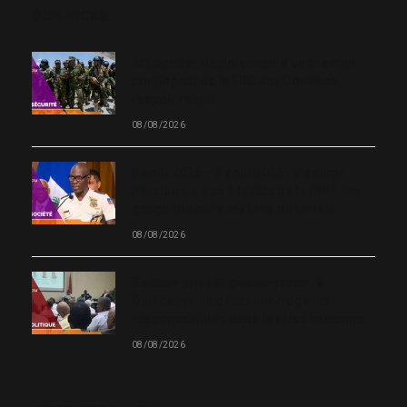
OUR PICKS
Artibonite : déploiement d’un premier
contingent de la FRG aux Gonaïves,
l’espoir renaît
08/08/2026
8 août 2025 – 8 août 2026 : Vladimir
Paraison, un an à la tête de la PNH, les
gangs toujours maîtres du terrain
08/08/2026
Secteur privé et gouvernance : à
Quisqueya, le débat interroge les
responsabilités dans la crise haïtienne
08/08/2026