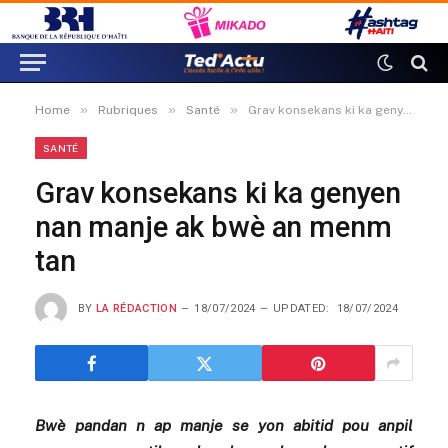
»
»
»
Home
Rubriques
Santé
Grav konsekans ki ka genyen nan manje ak bwè an menm tan
SANTÉ
Grav konsekans ki ka genyen
nan manje ak bwè an menm
tan
BY
LA RÉDACTION
18/07/2024
UPDATED:
18/07/2024
Bwè pandan n ap manje se yon abitid pou anpil