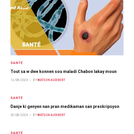
SANTÉ
Tout sa w dwe konnen sou maladi Chabon lakay moun
12/08/2024
BY
WATSON AUDIBERT
SANTÉ
Danje ki genyen nan pran medikaman san preskripsyon
05/08/2024
BY
WATSON AUDIBERT
SANTÉ