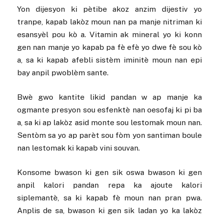
Yon dijesyon ki pètibe akoz anzim dijestiv yo
tranpe, kapab lakòz moun nan pa manje nitriman ki
esansyèl pou kò a. Vitamin ak mineral yo ki konn
gen nan manje yo kapab pa fè efè yo dwe fè sou kò
a, sa ki kapab afebli sistèm iminitè moun nan epi
bay anpil pwoblèm sante.
Bwè gwo kantite likid pandan w ap manje ka
ogmante presyon sou esfenktè nan oesofaj ki pi ba
a, sa ki ap lakòz asid monte sou lestomak moun nan.
Sentòm sa yo ap parèt sou fòm yon santiman boule
nan lestomak ki kapab vini souvan.
Konsome bwason ki gen sik oswa bwason ki gen
anpil kalori pandan repa ka ajoute kalori
siplemantè, sa ki kapab fè moun nan pran pwa.
Anplis de sa, bwason ki gen sik ladan yo ka lakòz