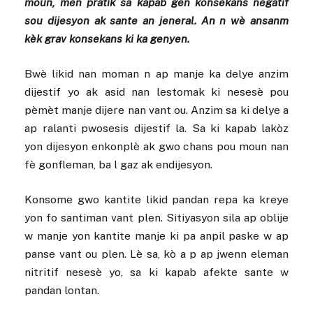
moun, men pratik sa kapab gen konsekans negatif
sou dijesyon ak sante an jeneral. An n wè ansanm
kèk grav konsekans ki ka genyen.
Bwè likid nan moman n ap manje ka delye anzim
dijestif yo ak asid nan lestomak ki nesesè pou
pèmèt manje dijere nan vant ou. Anzim sa ki delye a
ap ralanti pwosesis dijestif la. Sa ki kapab lakòz
yon dijesyon enkonplè ak gwo chans pou moun nan
fè gonfleman, ba l gaz ak endijesyon.
Konsome gwo kantite likid pandan repa ka kreye
yon fo santiman vant plen. Sitiyasyon sila ap oblije
w manje yon kantite manje ki pa anpil paske w ap
panse vant ou plen. Lè sa, kò a p ap jwenn eleman
nitritif nesesè yo, sa ki kapab afekte sante w
pandan lontan.