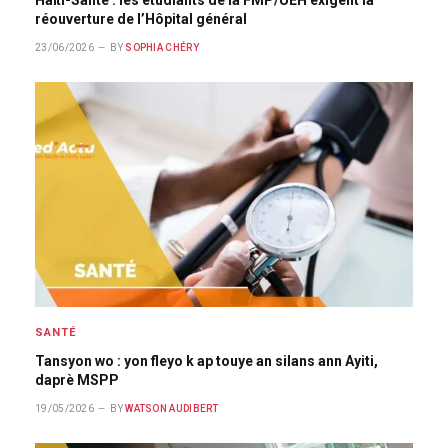
réouverture de l’Hôpital général
23/06/2026
BY
SOPHIA CHÉRY
SANTÉ
Tansyon wo : yon fleyo k ap touye an silans ann Ayiti,
daprè MSPP
19/05/2026
BY
WATSON AUDIBERT