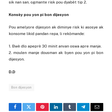
sik nan san, ogmante risk pou dyabèt tip 2.
Konsèy pou yon pi bon dijesyon
Pou amelyore dijesyon ak diminye risk ki asosye ak
konsome likid pandan repa, li rekòmande:
1. Bwè dlo apeprè 30 minit anvan oswa apre manje.
2. moulen manje dousman ak byen pou yon pi bon
dijesyon.
D.D
Bon dijesyon
Facebook
Twitter
Pinterest
LinkedIn
Tumblr
Telegram
Email