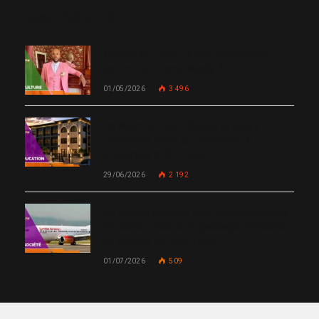
MOST POPULAR
Chanm 22 : faut-il aimer une femme
comme le chante Medjy ?
01/05/2026
3 496
De Miami à Haïti : Bishop Gregory
Toussaint lance GT Academy, GT
University et GT Tech
29/06/2026
2 192
Un nouvel incident met Sunrise Airways
en cause : plusieurs passagers blessés,
un silence qui interroge
01/07/2026
509