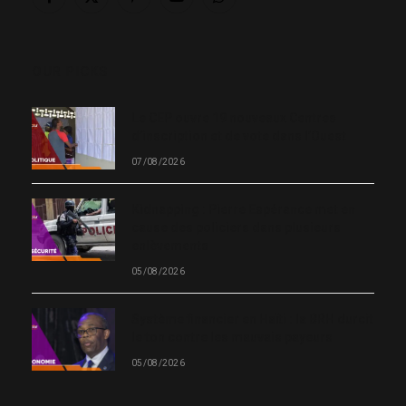
Facebook
X
Pinterest
YouTube
WhatsApp
(Twitter)
OUR PICKS
Le CEP ouvre 19 nouveaux Centres
d’inscription et de vote dans l’Ouest
07/08/2026
Kidnapping : Pierre Espérance met en
cause des policiers dans plusieurs
enlèvements
05/08/2026
Système financier en Haïti : la BRH durcit
le ton contre les mauvais payeurs
05/08/2026