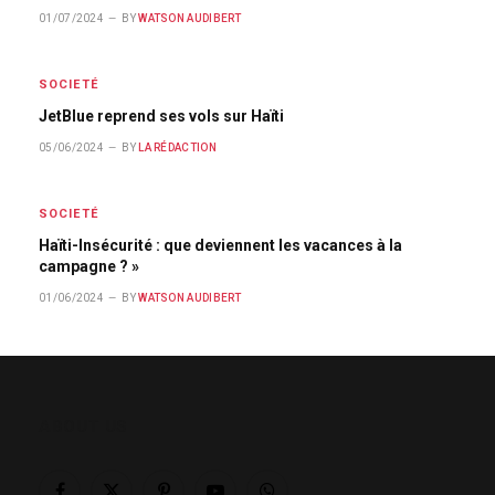
01/07/2024
BY
WATSON AUDIBERT
SOCIETÉ
JetBlue reprend ses vols sur Haïti
05/06/2024
BY
LA RÉDACTION
SOCIETÉ
Haïti-Insécurité : que deviennent les vacances à la
campagne ? »
01/06/2024
BY
WATSON AUDIBERT
ABOUT US