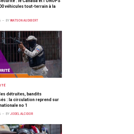
sécurité : le Canada et l’UNOPS
00 véhicules tout-terrain à la
6
BY
WATSON AUDIBERT
ITÉ
es détruites, bandits
sés : la circulation reprend sur
 nationale no 1
6
BY
JODEL ALCIDOR