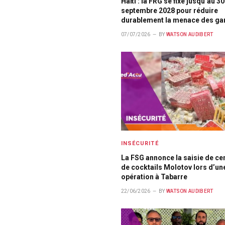
Haïti : la FRG se fixe jusqu’au 30
septembre 2028 pour réduire
durablement la menace des ga
07/07/2026
BY
WATSON AUDIBERT
INSÉCURITÉ
La FSG annonce la saisie de ce
de cocktails Molotov lors d’un
opération à Tabarre
22/06/2026
BY
WATSON AUDIBERT