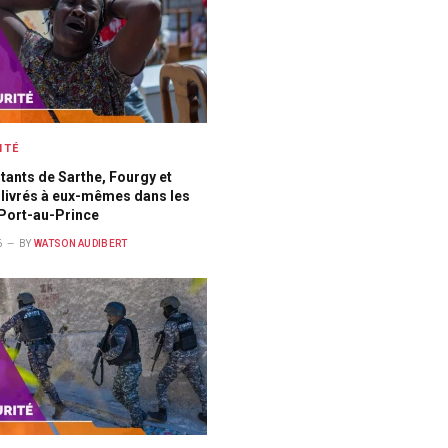
ITÉ
tants de Sarthe, Fourgy et
 livrés à eux-mêmes dans les
 Port-au-Prince
6
BY
WATSON AUDIBERT