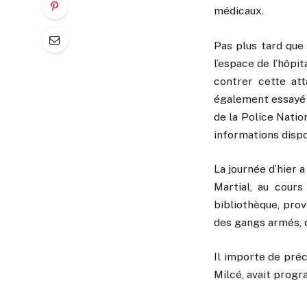
médicaux.
Pas plus tard que h
l’espace de l’hôpi
contrer cette att
également essayé d
de la Police Natio
informations dispo
La journée d’hier 
Martial, au cours
bibliothèque, prov
des gangs armés, d
Il importe de préci
Milcé, avait progr