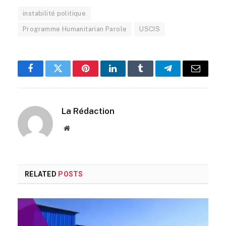
instabilité politique
Programme Humanitarian Parole
USCIS
Facebook
Twitter
Pinterest
LinkedIn
Tumblr
Telegram
Email
La Rédaction
Website
RELATED
POSTS