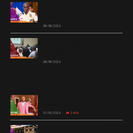
8 août 2025 – 8 août 2026 : Vladimir
Paraison, un an à la tête de la PNH, les
gangs toujours maîtres du terrain
08/08/2026
Secteur privé et gouvernance : à
Quisqueya, le débat interroge les
responsabilités dans la crise haïtienne
08/08/2026
MOST POPULAR
Chanm 22 : faut-il aimer une femme
comme le chante Medjy ?
01/05/2026
3 496
De Miami à Haïti : Bishop Gregory