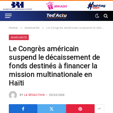
»
»
Home
Insécurité
Le Congrès américain suspend le décaissement de fonds destinés à financer la mission multinationale en Haïti
INSÉCURITÉ
Le Congrès américain
suspend le décaissement de
fonds destinés à financer la
mission multinationale en
Haïti
BY
LA RÉDACTION
03/02/2024