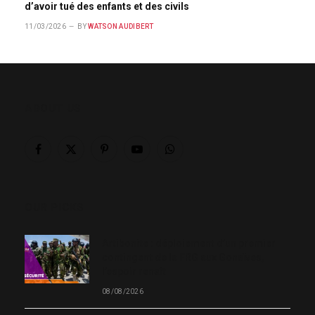
d’avoir tué des enfants et des civils
11/03/2026
BY
WATSON AUDIBERT
ABOUT US
Facebook
X
Pinterest
YouTube
WhatsApp
(Twitter)
OUR PICKS
Artibonite : déploiement d’un premier
contingent de la FRG aux Gonaïves,
l’espoir renaît
08/08/2026