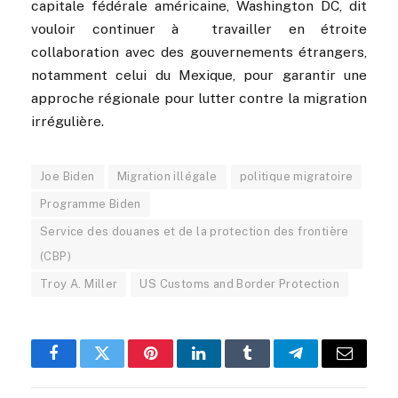
capitale fédérale américaine, Washington DC, dit
vouloir continuer à travailler en étroite
collaboration avec des gouvernements étrangers,
notamment celui du Mexique, pour garantir une
approche régionale pour lutter contre la migration
irrégulière.
Joe Biden
Migration illégale
politique migratoire
Programme Biden
Service des douanes et de la protection des frontière
(CBP)
Troy A. Miller
US Customs and Border Protection
Facebook
Twitter
Pinterest
LinkedIn
Tumblr
Telegram
Email