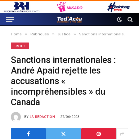
»
»
»
Home
Rubriques
Justice
Sanctions internationales : André Apaid rejette les accusations « incompréhensibles » du Canada
JUSTICE
Sanctions internationales :
André Apaid rejette les
accusations «
incompréhensibles » du
Canada
BY
LA RÉDACTION
27/06/2023