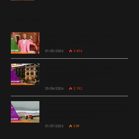
MOST POPULAR
Chanm 22 : faut-il aimer une femme
comme le chante Medjy ?
01/05/2026
3 496
De Miami à Haïti : Bishop Gregory
Toussaint lance GT Academy, GT
University et GT Tech
29/06/2026
2 192
Un nouvel incident met Sunrise Airways
en cause : plusieurs passagers blessés,
un silence qui interroge
01/07/2026
509