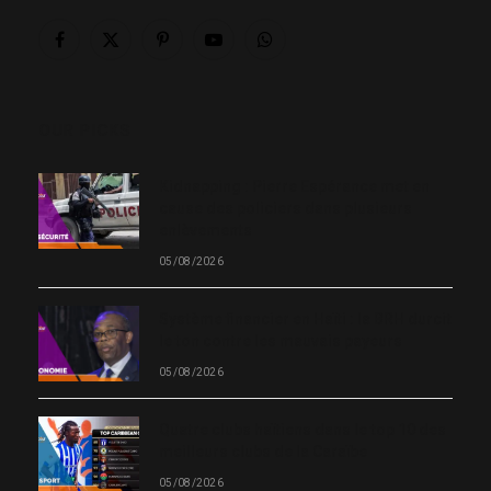
Facebook
X
Pinterest
YouTube
WhatsApp
(Twitter)
OUR PICKS
Kidnapping : Pierre Espérance met en
cause des policiers dans plusieurs
enlèvements
05/08/2026
Système financier en Haïti : la BRH durcit
le ton contre les mauvais payeurs
05/08/2026
Quatre clubs haïtiens dans le top 10 des
meilleurs clubs de la Caraïbe
05/08/2026