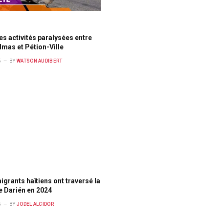
es activités paralysées entre
mas et Pétion-Ville
5
BY
WATSON AUDIBERT
igrants haïtiens ont traversé la
e Darién en 2024
5
BY
JODEL ALCIDOR