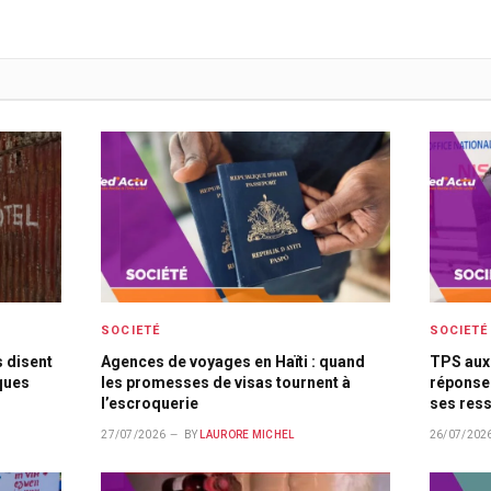
SOCIETÉ
SOCIETÉ
s disent
Agences de voyages en Haïti : quand
TPS aux 
ques
les promesses de visas tournent à
réponse
l’escroquerie
ses ress
27/07/2026
BY
LAURORE MICHEL
26/07/202