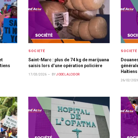
SOCIETÉ
SOCIETÉ
et
Saint-Marc : plus de 74 kg de marijuana
Douanes 
tiens
saisis lors d’une opération policière
générale
Haïtiens
17/03/2026
BY
JODEL ALCIDOR
26/02/202