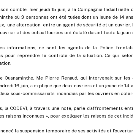
à son comble, hier jeudi 15 juin, à la Compagnie Industriell
inthe où 3 personnes ont été tuées dont un jeune de 14 ans. 
x, une altercation entre un agent de sécurité et un ouvrier. 
l’ouvrier et des échauffourées ont éclaté durant toute la journ
es informations, ce sont les agents de la Police frontaliè
s pour reprendre le contrôle de la situation. Ce qui, selon
ation.
e Ouanaminthe, Me Pierre Renaud, qui intervenait sur les
dredi 16 juin, a expliqué que deux ouvriers et un jeune de 14 a
deux sous-commissariats incendiés par les ouvriers en colèr
s, la CODEVI, à travers une note, parle d’affrontements ent
s raisons inconnues », pour expliquer les raisons de cet inci
oncé la suspension temporaire de ses activités et l’ouvertur