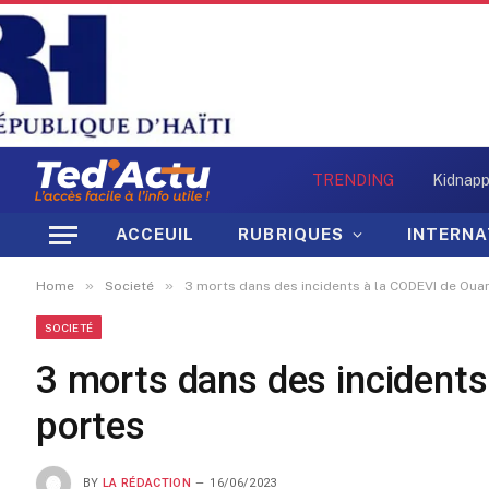
TRENDING
ACCEUIL
RUBRIQUES
INTERNA
»
»
Home
Societé
3 morts dans des incidents à la CODEVI de Oua
SOCIETÉ
3 morts dans des incident
portes
BY
LA RÉDACTION
16/06/2023