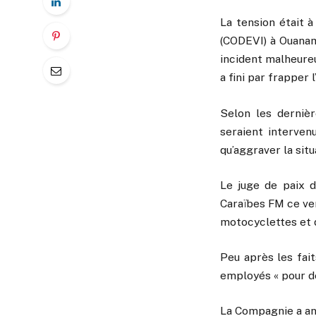
La tension était 
(CODEVI) à Ouanam
incident malheureu
a fini par frapper 
Selon les dernièr
seraient intervenu
qu’aggraver la situ
Le juge de paix d
Caraïbes FM ce ven
motocyclettes et 
Peu après les fait
employés « pour de
La Compagnie a ann