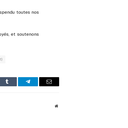
uspendu toutes nos
yés, et soutenons
t)
In
Tumblr
Telegram
Email
Website