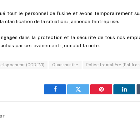
ué tout le personnel de l’usine et avons temporairement s
la clarification de la situation», annonce l’entreprise.
agés dans la protection et la sécurité de tous nos emplo
ouchés par cet événement», conclut la note.
éveloppement (CODEVI)
Ouanaminthe
Police frontalière (Polifron
Facebook
Twitter
Pinterest
Linked
ion