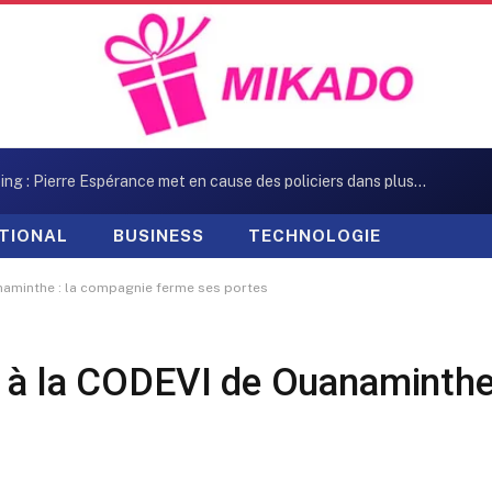
Kidnapping : Pierre Espérance met en cause des policiers dans plusieurs enlèvements
TIONAL
BUSINESS
TECHNOLOGIE
naminthe : la compagnie ferme ses portes
s à la CODEVI de Ouanaminthe