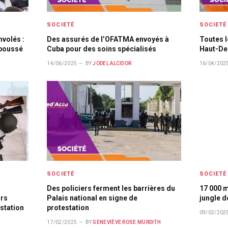
SOCIETÉ
SOCIETÉ
volés :
Des assurés de l’OFATMA envoyés à
Toutes l
aboussé
Cuba pour des soins spécialisés
Haut-Del
14/06/2025
BY
JODEL ALCIDOR
16/04/202
SOCIETÉ
SOCIETÉ
Des policiers ferment les barrières du
17 000 m
urs
Palais national en signe de
jungle d
estation
protestation
09/02/202
17/02/2025
BY
GENEVIÈVE ROSE MURDITH