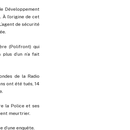
e de Développement
À l’origine de cet
L’agent de sécurité
ée.
re (Polifront) qui
 plus d’un n’a fait
 ondes de la Radio
ns ont été tués, 14
e.
re la Police et ses
dent meurtrier.
e d’une enquête.