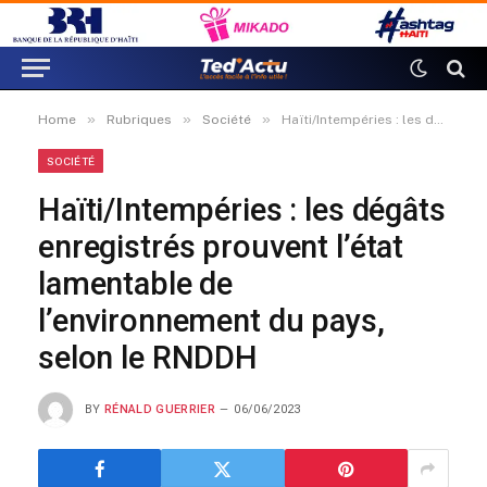
»
»
»
Home
Rubriques
Société
Haïti/Intempéries : les dégâts enregistrés prouvent l’état lamentable de l’environnement du pays, selon le RNDDH
SOCIÉTÉ
Haïti/Intempéries : les dégâts
enregistrés prouvent l’état
lamentable de
l’environnement du pays,
selon le RNDDH
BY
RÉNALD GUERRIER
06/06/2023