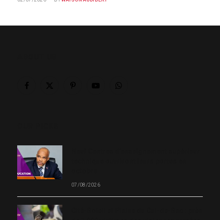
ABOUT US
Facebook
X
Pinterest
YouTube
WhatsApp
(Twitter)
OUR PICKS
Neuf Centres d’enseignement supérieur
technique ouvriront leurs portes en
octobre
07/08/2026
Cité-Soleil et Plaine du Cul-de-Sac : près