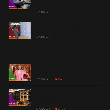
de 1 000 victimes des violences armées,
selon le BINUH
07/08/2026
Le CEP ouvre 19 nouveaux Centres
d’inscription et de vote dans l’Ouest
07/08/2026
MOST POPULAR
Chanm 22 : faut-il aimer une femme
comme le chante Medjy ?
01/05/2026
3 496
De Miami à Haïti : Bishop Gregory
Toussaint lance GT Academy, GT
University et GT Tech
29/06/2026
2 192