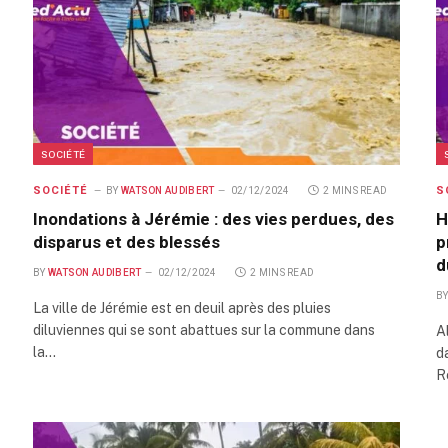
SOCIÉTÉ
SOCIÉTÉ
S
BY
WATSON AUDIBERT
02/12/2024
2 MINS READ
Inondations à Jérémie : des vies perdues, des
H
disparus et des blessés
p
d
BY
WATSON AUDIBERT
02/12/2024
2 MINS READ
B
La ville de Jérémie est en deuil après des pluies
diluviennes qui se sont abattues sur la commune dans
A
la…
d
R