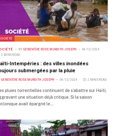
SOCIÉTÉ
OCIÉTÉ
BY
GENEVIÈVE ROSE MURDITH JOSEPH
04/12/2024
2 MINS READ
aïti-Intempéries : des villes inondées
oujours submergées par la pluie
Y
GENEVIÈVE ROSE MURDITH JOSEPH
04/12/2024
2 MINS READ
es pluies torrentielles continuent de s’abattre sur Haïti,
ggravant une situation déjà critique. Si la saison
yclonique avait épargné le…