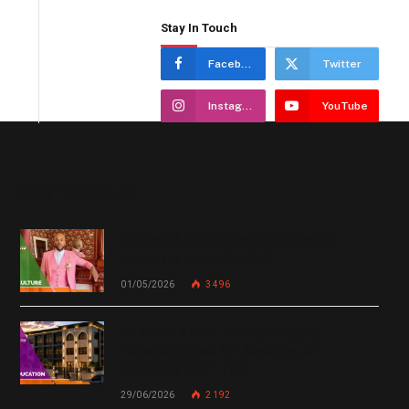
Stay In Touch
Facebook
Twitter
Instagram
YouTube
MOST POPULAR
Chanm 22 : faut-il aimer une femme
comme le chante Medjy ?
01/05/2026
3 496
De Miami à Haïti : Bishop Gregory
Toussaint lance GT Academy, GT
University et GT Tech
29/06/2026
2 192