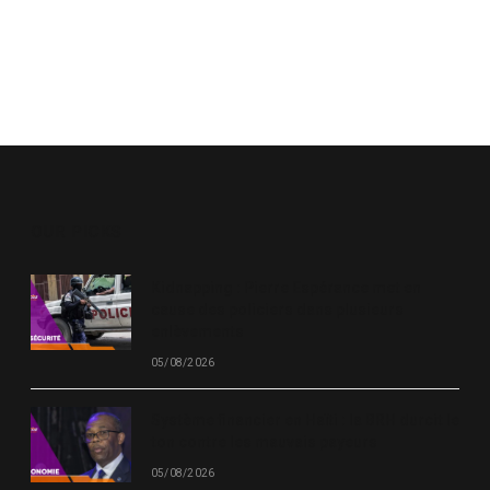
OUR PICKS
Kidnapping : Pierre Espérance met en
cause des policiers dans plusieurs
enlèvements
05/08/2026
Système financier en Haïti : la BRH durcit le
ton contre les mauvais payeurs
05/08/2026