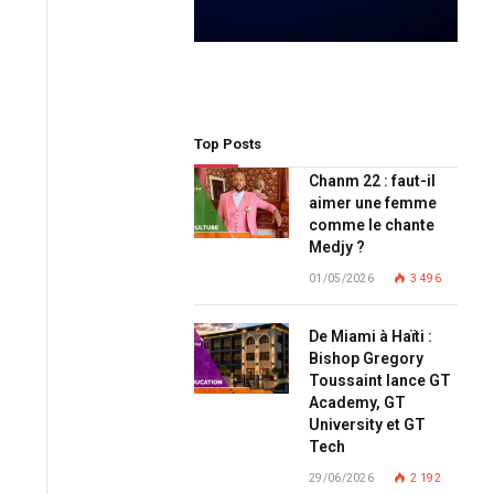
Top Posts
Chanm 22 : faut-il
aimer une femme
comme le chante
Medjy ?
01/05/2026
3 496
De Miami à Haïti :
Bishop Gregory
Toussaint lance GT
Academy, GT
University et GT
Tech
29/06/2026
2 192