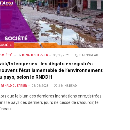
SOCIÉTÉ
OCIÉTÉ
BY
RÉNALD GUERRIER
06/06/2023
3 MINS READ
aïti/Intempéries : les dégâts enregistrés
rouvent l’état lamentable de l’environnement
u pays, selon le RNDDH
Y
RÉNALD GUERRIER
06/06/2023
3 MINS READ
lors que le bilan des dernières inondations enregistrées
ans le pays ces derniers jours ne cesse de s’alourdir, le
éseau…