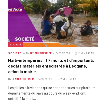
SOCIÉTÉ
SOCIÉTÉ
BY
RÉNALD GUERRIER
04/06/2023
2 MINS READ
Haïti-intempéries : 17 morts et d’importants
dégâts matériels enregistrés à Léogane,
selon la mairie
BY
RÉNALD GUERRIER
04/06/2023
2 MINS READ
Les pluies diluviennes qui se sont abattues sur plusieurs
départements du pays au cours du week-end, ont
entraîné la mort…