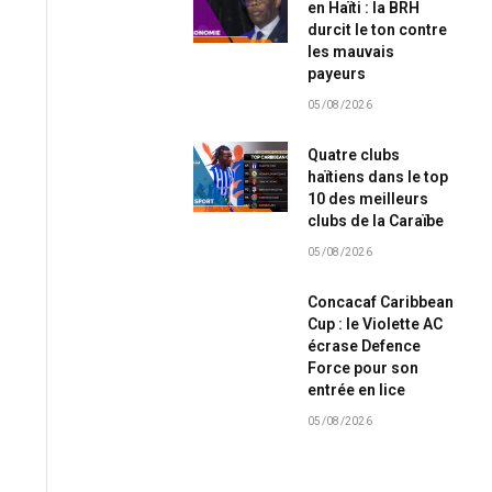
en Haïti : la BRH
durcit le ton contre
les mauvais
payeurs
05/08/2026
Quatre clubs
haïtiens dans le top
10 des meilleurs
clubs de la Caraïbe
05/08/2026
Concacaf Caribbean
Cup : le Violette AC
écrase Defence
Force pour son
entrée en lice
05/08/2026