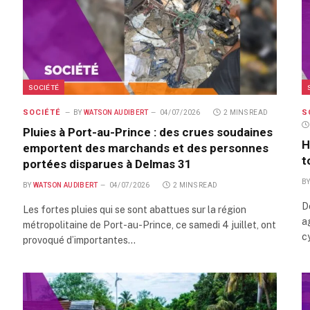
SOCIÉTÉ
SOCIÉTÉ
S
BY
WATSON AUDIBERT
04/07/2026
2 MINS READ
Pluies à Port-au-Prince : des crues soudaines
H
emportent des marchands et des personnes
t
portées disparues à Delmas 31
B
BY
WATSON AUDIBERT
04/07/2026
2 MINS READ
D
Les fortes pluies qui se sont abattues sur la région
a
métropolitaine de Port-au-Prince, ce samedi 4 juillet, ont
c
provoqué d’importantes…