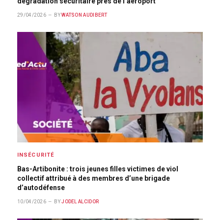
dégradation sécuritaire près de l’aéroport
29/04/2026
BY
WATSON AUDIBERT
INSÉCURITÉ
Bas-Artibonite : trois jeunes filles victimes de viol
collectif attribué à des membres d’une brigade
d’autodéfense
10/04/2026
BY
JODEL ALCIDOR