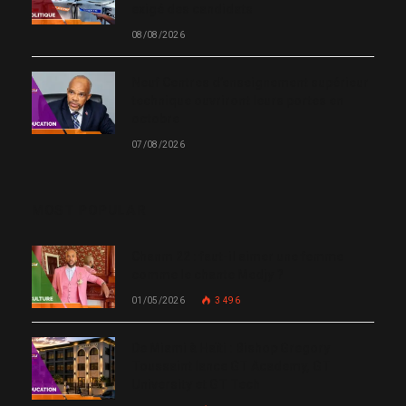
exigé des candidats
08/08/2026
Neuf Centres d’enseignement supérieur
technique ouvriront leurs portes en
octobre
07/08/2026
MOST POPULAR
Chanm 22 : faut-il aimer une femme
comme le chante Medjy ?
01/05/2026
3 496
De Miami à Haïti : Bishop Gregory
Toussaint lance GT Academy, GT
University et GT Tech