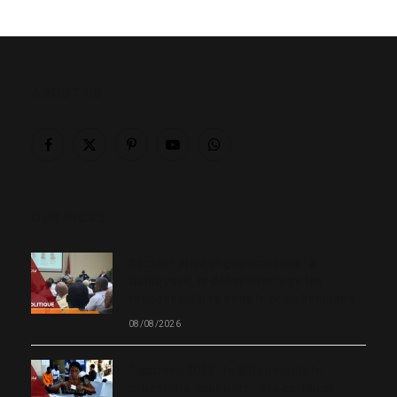
ABOUT US
Facebook
X
Pinterest
YouTube
WhatsApp
(Twitter)
OUR PICKS
Secteur privé et gouvernance : à
Quisqueya, le débat interroge les
responsabilités dans la crise haïtienne
08/08/2026
Élections 2026 : la BRH détaille la
procédure pour obtenir le certificat