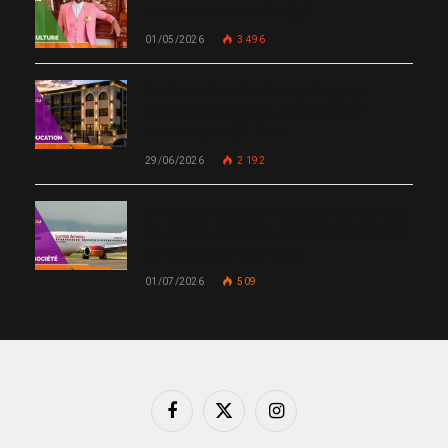
comme le chante Medjy ?
01/05/2026
3 496
De Miami à Haïti : Bishop Gregory
Toussaint lance GT Academy, GT
University et GT Tech
29/06/2026
2 192
Un nouvel incident met Sunrise Airways
en cause : plusieurs passagers blessés,
un silence qui interroge
01/07/2026
509
Facebook
X
Instagram
(Twitter)