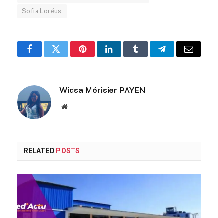
Sofia Loréus
Facebook
Twitter
Pinterest
LinkedIn
Tumblr
Telegram
Email
Widsa Mérisier PAYEN
Website
RELATED
POSTS