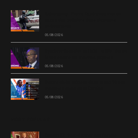
Kidnapping : Pierre Espérance met en
cause des policiers dans plusieurs
enlèvements
05/08/2026
Système financier en Haïti : la BRH durcit
le ton contre les mauvais payeurs
05/08/2026
Quatre clubs haïtiens dans le top 10 des
meilleurs clubs de la Caraïbe
05/08/2026
MOST POPULAR
Chanm 22 : faut-il aimer une femme