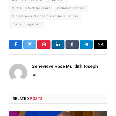
Avance sur salaire
Kredi Pa'm
Michel Patrick Boisvert
Michelet Comeau
Ministère de l'Economie et des Finances
Prêt sur logement
Facebook
Twitter
Pinterest
LinkedIn
Tumblr
Telegram
Email
Geneviève Rose Murdith Joseph
Website
RELATED
POSTS