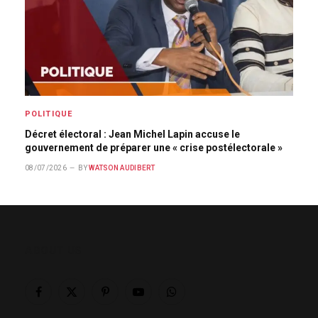
POLITIQUE
Décret électoral : Jean Michel Lapin accuse le
gouvernement de préparer une « crise postélectorale »
08/07/2026
BY
WATSON AUDIBERT
ABOUT US
Facebook
X
Pinterest
YouTube
WhatsApp
(Twitter)