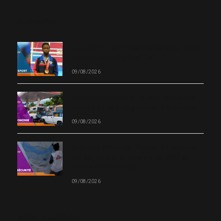
OUR PICKS
Jeux Centre Américain et Caraïbe : Haïti
termine avec 5 médailles
09/08/2026
Produits pétroliers : le MEF valide une
hausse de 50 à 75 gourdes à la pompe
09/08/2026
Urgence à Port-au-Prince : 27 blessés
par balles pris en charge par MSF en
moins de 24 heures
09/08/2026
MOST POPULAR