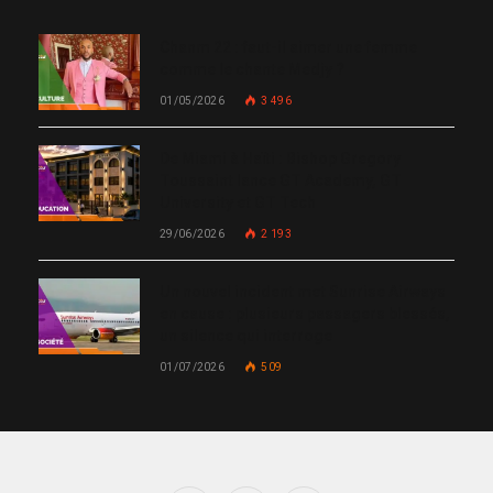
Chanm 22 : faut-il aimer une femme
comme le chante Medjy ?
01/05/2026
3 496
De Miami à Haïti : Bishop Gregory
Toussaint lance GT Academy, GT
University et GT Tech
29/06/2026
2 193
Un nouvel incident met Sunrise Airways
en cause : plusieurs passagers blessés,
un silence qui interroge
01/07/2026
509