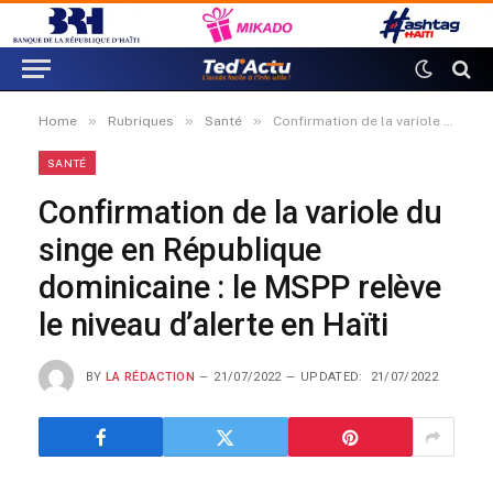
»
»
»
Home
Rubriques
Santé
Confirmation de la variole du singe en République dominicaine : le MSPP relève le niveau d’alerte en Haïti
SANTÉ
Confirmation de la variole du
singe en République
dominicaine : le MSPP relève
le niveau d’alerte en Haïti
BY
LA RÉDACTION
21/07/2022
UPDATED:
21/07/2022