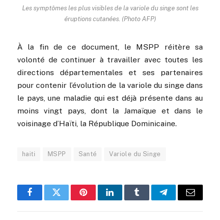
Les symptômes les plus visibles de la variole du singe sont les
éruptions cutanées. (Photo AFP)
À la fin de ce document, le MSPP réitère sa
volonté de continuer à travailler avec toutes les
directions départementales et ses partenaires
pour contenir l’évolution de la variole du singe dans
le pays, une maladie qui est déjà présente dans au
moins vingt pays, dont la Jamaïque et dans le
voisinage d’Haïti, la République Dominicaine.
haiti
MSPP
Santé
Variole du Singe
Facebook
Twitter
Pinterest
LinkedIn
Tumblr
Telegram
Email