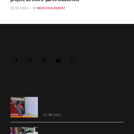
02/07/2026
BY
WATSON AUDIBERT
ABOUT US
Facebook
X
Pinterest
YouTube
WhatsApp
(Twitter)
OUR PICKS
Le CEP ouvre 19 nouveaux Centres
d’inscription et de vote dans l’Ouest
07/08/2026
Kidnapping : Pierre Espérance met en