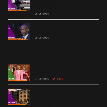
cause des policiers dans plusieurs
enlèvements
05/08/2026
Système financier en Haïti : la BRH durcit
le ton contre les mauvais payeurs
05/08/2026
MOST POPULAR
Chanm 22 : faut-il aimer une femme
comme le chante Medjy ?
01/05/2026
3 496
De Miami à Haïti : Bishop Gregory
Toussaint lance GT Academy, GT
University et GT Tech