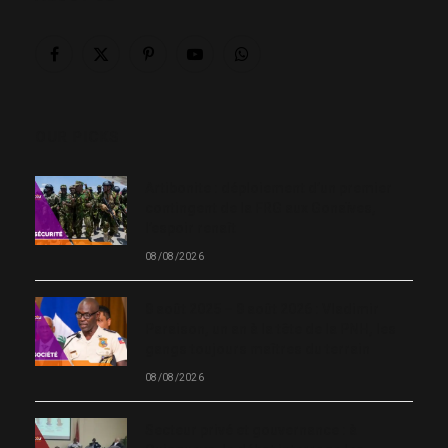
Facebook
X
Pinterest
YouTube
WhatsApp
(Twitter)
OUR PICKS
Artibonite : déploiement d’un premier
contingent de la FRG aux Gonaïves,
l’espoir renaît
08/08/2026
8 août 2025 – 8 août 2026 : Vladimir
Paraison, un an à la tête de la PNH, les
gangs toujours maîtres du terrain
08/08/2026
Secteur privé et gouvernance : à