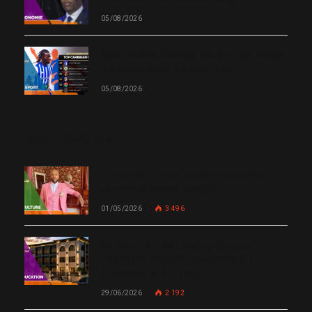
05/08/2026
Quatre clubs haïtiens dans le top 10 des
meilleurs clubs de la Caraïbe
05/08/2026
MOST POPULAR
Chanm 22 : faut-il aimer une femme
comme le chante Medjy ?
01/05/2026
3 496
De Miami à Haïti : Bishop Gregory
Toussaint lance GT Academy, GT
University et GT Tech
29/06/2026
2 192