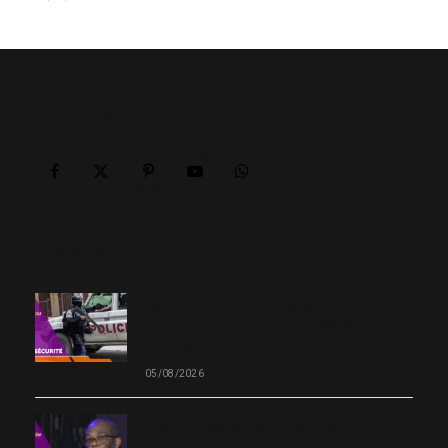
ABOUT US
Facebook
X
Pinterest
YouTube
WhatsApp
(Twitter)
OUR PICKS
Kidnapping : Pierre Espérance met en
cause des policiers dans plusieurs
enlèvements
05/08/2026
Système financier en Haïti : la BRH durcit
le ton contre les mauvais payeurs