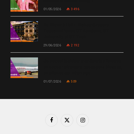
comme le chante Medjy ?
01/05/2026
3 496
De Miami à Haïti : Bishop Gregory
Toussaint lance GT Academy, GT
University et GT Tech
29/06/2026
2 192
Un nouvel incident met Sunrise Airways
en cause : plusieurs passagers blessés,
un silence qui interroge
01/07/2026
509
Facebook
X
Instagram
(Twitter)