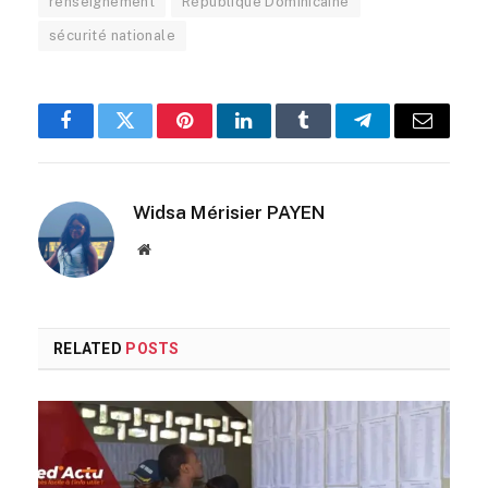
renseignement
République Dominicaine
sécurité nationale
Facebook
Twitter
Pinterest
LinkedIn
Tumblr
Telegram
Email
Widsa Mérisier PAYEN
Website
RELATED
POSTS