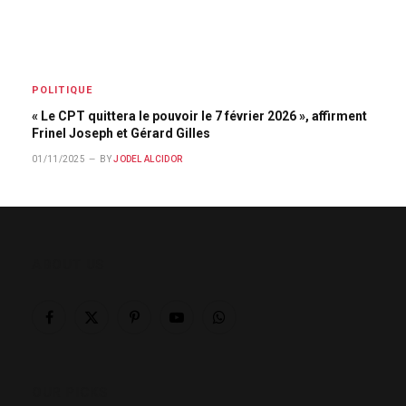
POLITIQUE
« Le CPT quittera le pouvoir le 7 février 2026 », affirment
Frinel Joseph et Gérard Gilles
01/11/2025
BY
JODEL ALCIDOR
ABOUT US
Facebook
X
Pinterest
YouTube
WhatsApp
(Twitter)
OUR PICKS