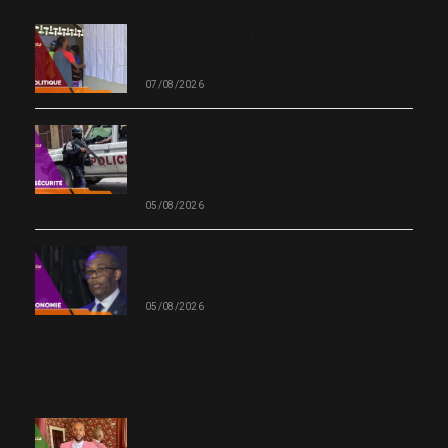
Le CEP ouvre 19 nouveaux Centres
d’inscription et de vote dans l’Ouest
07/08/2026
Kidnapping : Pierre Espérance met en
cause des policiers dans plusieurs
enlèvements
05/08/2026
Système financier en Haïti : la BRH durcit
le ton contre les mauvais payeurs
05/08/2026
MOST POPULAR
Chanm 22 : faut-il aimer une femme