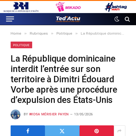
»
»
»
Home
Rubriques
Politique
La République dominicaine interdit l’entrée sur son territoire à Dimitri Édouard Vorbe après une procédure d’expulsion des États-Unis
POLITIQUE
La République dominicaine
interdit l’entrée sur son
territoire à Dimitri Édouard
Vorbe après une procédure
d’expulsion des États-Unis
BY
WIDSA MÉRISIER PAYEN
13/05/2026