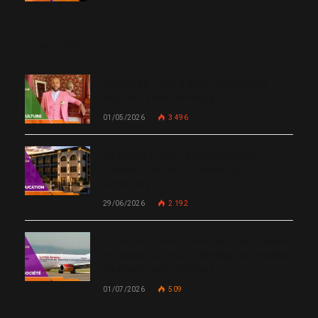
MOST POPULAR
Chanm 22 : faut-il aimer une femme
comme le chante Medjy ?
01/05/2026
3 496
De Miami à Haïti : Bishop Gregory
Toussaint lance GT Academy, GT
University et GT Tech
29/06/2026
2 192
Un nouvel incident met Sunrise Airways
en cause : plusieurs passagers blessés,
un silence qui interroge
01/07/2026
509