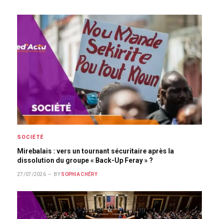
SOCIÉTÉ
Mirebalais : vers un tournant sécuritaire après la
dissolution du groupe « Back-Up Feray » ?
27/07/2026
BY
SOPHIA CHÉRY