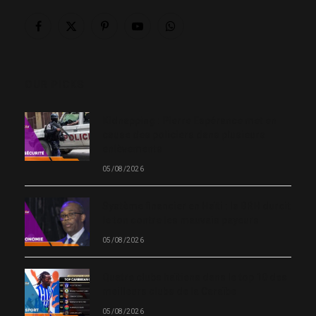
Facebook
X
Pinterest
YouTube
WhatsApp
(Twitter)
OUR PICKS
Kidnapping : Pierre Espérance met en
cause des policiers dans plusieurs
enlèvements
05/08/2026
Système financier en Haïti : la BRH durcit
le ton contre les mauvais payeurs
05/08/2026
Quatre clubs haïtiens dans le top 10 des
meilleurs clubs de la Caraïbe
05/08/2026