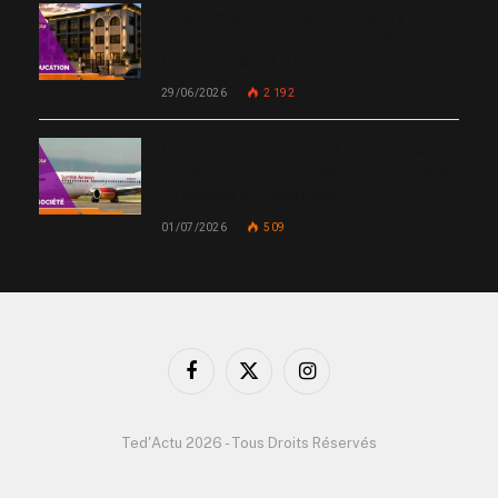
De Miami à Haïti : Bishop Gregory
Toussaint lance GT Academy, GT
University et GT Tech
29/06/2026
2 192
Un nouvel incident met Sunrise Airways
en cause : plusieurs passagers blessés,
un silence qui interroge
01/07/2026
509
Facebook
X
Instagram
(Twitter)
Ted'Actu 2026 - Tous Droits Réservés