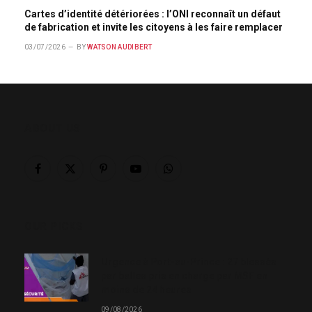
Cartes d’identité détériorées : l’ONI reconnaît un défaut
de fabrication et invite les citoyens à les faire remplacer
03/07/2026
BY
WATSON AUDIBERT
ABOUT US
Facebook
X
Pinterest
YouTube
WhatsApp
(Twitter)
OUR PICKS
Urgence à Port-au-Prince : 27 blessés
par balles pris en charge par MSF en
moins de 24 heures
09/08/2026