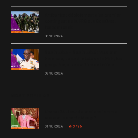
Artibonite : déploiement d’un premier
contingent de la FRG aux Gonaïves,
l’espoir renaît
08/08/2026
8 août 2025 – 8 août 2026 : Vladimir
Paraison, un an à la tête de la PNH, les
gangs toujours maîtres du terrain
08/08/2026
MOST POPULAR
Chanm 22 : faut-il aimer une femme
comme le chante Medjy ?
01/05/2026
3 496