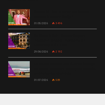
Chanm 22 : faut-il aimer une femme
comme le chante Medjy ?
01/05/2026
3 496
De Miami à Haïti : Bishop Gregory
Toussaint lance GT Academy, GT
University et GT Tech
29/06/2026
2 192
Un nouvel incident met Sunrise Airways
en cause : plusieurs passagers blessés,
un silence qui interroge
01/07/2026
509