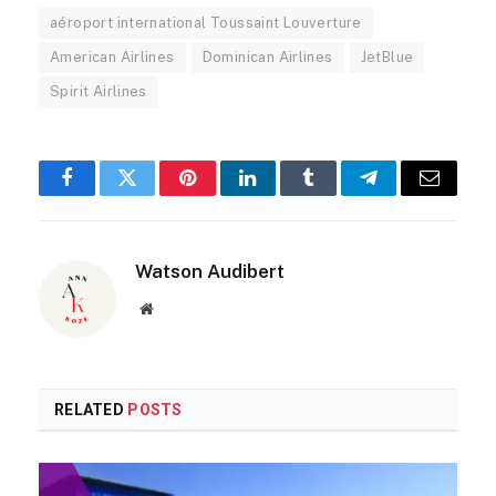
aéroport international Toussaint Louverture
American Airlines
Dominican Airlines
JetBlue
Spirit Airlines
Facebook
Twitter
Pinterest
LinkedIn
Tumblr
Telegram
Email
Watson Audibert
Website
RELATED
POSTS