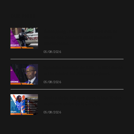
(Twitter)
OUR PICKS
Kidnapping : Pierre Espérance met en
cause des policiers dans plusieurs
enlèvements
05/08/2026
Système financier en Haïti : la BRH durcit
le ton contre les mauvais payeurs
05/08/2026
Quatre clubs haïtiens dans le top 10 des
meilleurs clubs de la Caraïbe
05/08/2026
MOST POPULAR