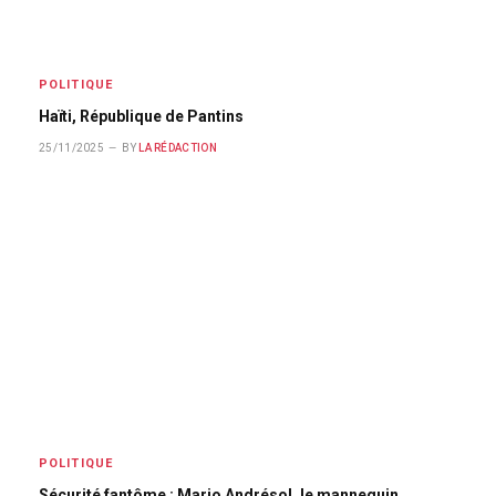
POLITIQUE
Haïti, République de Pantins
25/11/2025
BY
LA RÉDACTION
POLITIQUE
Sécurité fantôme : Mario Andrésol, le mannequin