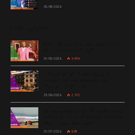
05/08/2026
MOST POPULAR
Chanm 22 : faut-il aimer une femme
comme le chante Medjy ?
01/05/2026
3 496
De Miami à Haïti : Bishop Gregory
Toussaint lance GT Academy, GT
University et GT Tech
29/06/2026
2 192
Un nouvel incident met Sunrise Airways
en cause : plusieurs passagers blessés,
un silence qui interroge
01/07/2026
509