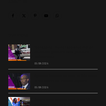
ABOUT US
Facebook
X
Pinterest
YouTube
WhatsApp
(Twitter)
OUR PICKS
Kidnapping : Pierre Espérance met en
cause des policiers dans plusieurs
enlèvements
05/08/2026
Système financier en Haïti : la BRH durcit
le ton contre les mauvais payeurs
05/08/2026
Quatre clubs haïtiens dans le top 10 des
meilleurs clubs de la Caraïbe