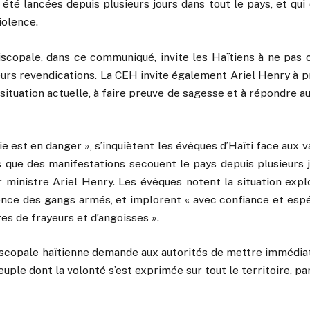
 été lancées depuis plusieurs jours dans tout le pays, et qu
iolence.
scopale, dans ce communiqué, invite les Haïtiens à ne pas c
leurs revendications. La CEH invite également Ariel Henry à
 situation actuelle, à faire preuve de sagesse et à répondre a
e est en danger », s’inquiètent les évêques d’Haïti face aux 
s que des manifestations secouent le pays depuis plusieurs j
 ministre Ariel Henry. Les évêques notent la situation explo
lence des gangs armés, et implorent « avec confiance et espé
res de frayeurs et d’angoisses ».
scopale haïtienne demande aux autorités de mettre immédi
euple dont la volonté s’est exprimée sur tout le territoire, pa