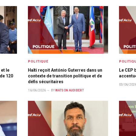
POLITIQUE
POLITIQ
 et le
Haïti reçoit António Guterres dans un
Le CEP b
 de 120
contexte de transition politique et de
accentue
défis sécuritaires
03/06/202
16/06/2026
BY
WATSON AUDIBERT