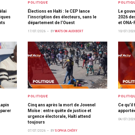
POLITIQUE
POLITIQ
élai
Élections en Haïti : le CEP lance
Le gouve
tiques
l’inscription des électeurs, sans le
2026 de
nts
département de l’Ouest
et ONA-
17/07/2026
BY
WATSON AUDIBERT
10/07/202
POLITIQUE
POLITIQ
Lapin
Cinq ans après la mort de Jovenel
Ce qu’il
éparer
Moïse : entre quête de justice et
apportée
urgence électorale, Haïti attend
04/07/202
toujours
07/07/2026
BY
SOPHIA CHÉRY