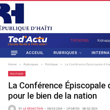
TRENDING
ACCEUIL
RUBRIQUES
INTERNA
»
»
»
Home
Rubriques
Politique
La Conférence Épiscopale d’Haït
POLITIQUE
La Conférence Épiscopale d’
pour le bien de la nation
BY
LA RÉDACTION
08/02/2024
UPDATED:
08/02/2024