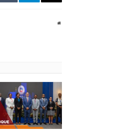
In
Tumblr
Telegram
Email
Website