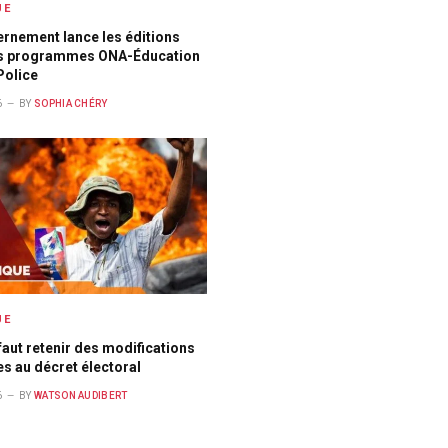
UE
rnement lance les éditions
s programmes ONA-Éducation
Police
6
BY
SOPHIA CHÉRY
UE
 faut retenir des modifications
s au décret électoral
6
BY
WATSON AUDIBERT