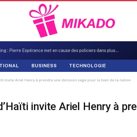
Kidnapping : Pierre Espérance met en cause des policiers dans plusieurs enlèvements
TIONAL
BUSINESS
TECHNOLOGIE
i invite Ariel Henry à prendre une décision sage pour le bien de la nation
Haïti invite Ariel Henry à pr