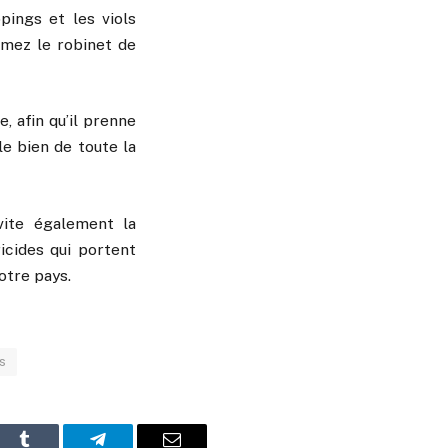
pings et les viols
rmez le robinet de
, afin qu’il prenne
le bien de toute la
vite également la
icides qui portent
otre pays.
s