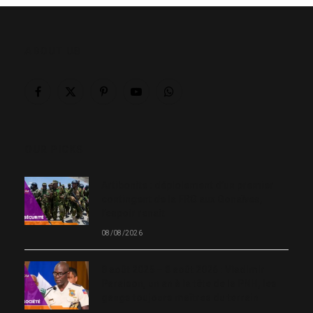
ABOUT US
Facebook
X
Pinterest
YouTube
WhatsApp
(Twitter)
OUR PICKS
Artibonite : déploiement d’un premier
contingent de la FRG aux Gonaïves,
l’espoir renaît
08/08/2026
8 août 2025 – 8 août 2026 : Vladimir
Paraison, un an à la tête de la PNH, les
gangs toujours maîtres du terrain