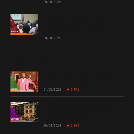
08/08/2026
Secteur privé et gouvernance : à
Quisqueya, le débat interroge les
responsabilités dans la crise haïtienne
08/08/2026
MOST POPULAR
Chanm 22 : faut-il aimer une femme
comme le chante Medjy ?
01/05/2026
3 496
De Miami à Haïti : Bishop Gregory
Toussaint lance GT Academy, GT
University et GT Tech
29/06/2026
2 192