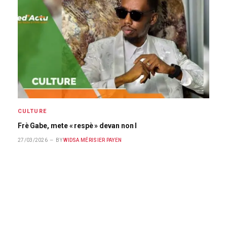
CULTURE
Frè Gabe, mete « respè » devan non l
27/03/2026
BY
WIDSA MÉRISIER PAYEN