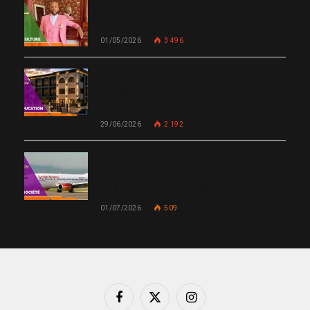
Chanm 22 : faut-il aimer une femme
comme le chante Medjy ?
01/05/2026
3 496
De Miami à Haïti : Bishop Gregory
Toussaint lance GT Academy, GT
University et GT Tech
29/06/2026
2 192
Un nouvel incident met Sunrise Airways
en cause : plusieurs passagers blessés,
un silence qui interroge
01/07/2026
509
Facebook
X
Instagram