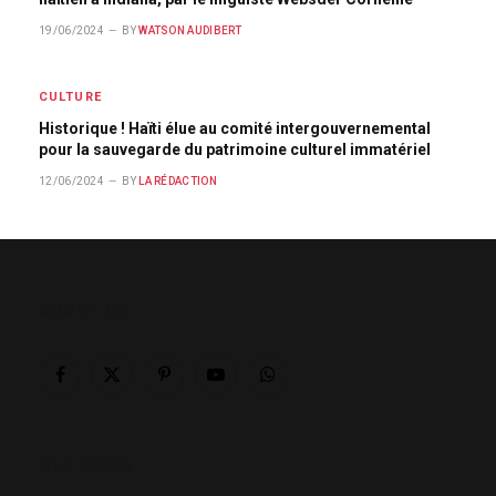
19/06/2024
BY
WATSON AUDIBERT
CULTURE
Historique ! Haïti élue au comité intergouvernemental
pour la sauvegarde du patrimoine culturel immatériel
12/06/2024
BY
LA RÉDACTION
ABOUT US
Facebook
X
Pinterest
YouTube
WhatsApp
(Twitter)
OUR PICKS