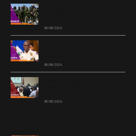
Artibonite : déploiement d’un premier
contingent de la FRG aux Gonaïves,
l’espoir renaît
08/08/2026
8 août 2025 – 8 août 2026 : Vladimir
Paraison, un an à la tête de la PNH, les
gangs toujours maîtres du terrain
08/08/2026
Secteur privé et gouvernance : à
Quisqueya, le débat interroge les
responsabilités dans la crise haïtienne
08/08/2026
MOST POPULAR