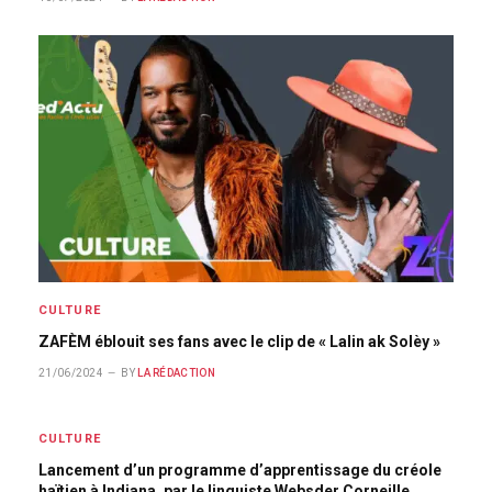
CULTURE
ZAFÈM éblouit ses fans avec le clip de « Lalin ak Solèy »
21/06/2024
BY
LA RÉDACTION
CULTURE
Lancement d’un programme d’apprentissage du créole
haïtien à Indiana, par le linguiste Websder Corneille