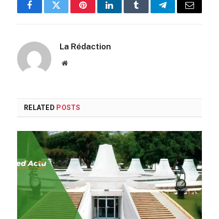
Facebook
Twitter
Pinterest
LinkedIn
Tumblr
Telegram
Email
La Rédaction
Website
RELATED
POSTS