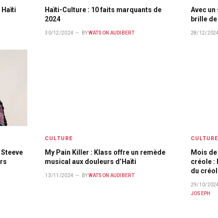
 Haïti
Haïti-Culture : 10 faits marquants de
Avec un 
2024
brille d
30/12/2024
BY
WATSON AUDIBERT
28/12/202
CULTURE
CULTUR
 Steeve
My Pain Killer : Klass offre un remède
Mois de 
urs
musical aux douleurs d’Haïti
créole : 
du créol
13/11/2024
BY
WATSON AUDIBERT
29/10/202
JOSEPH