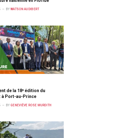
lture haïtienne en Floride
5
BY
WATSON AUDIBERT
E
t de la 18ᵉ édition du
 à Port-au-Prince
5
BY
GENEVIÈVE ROSE MURDITH