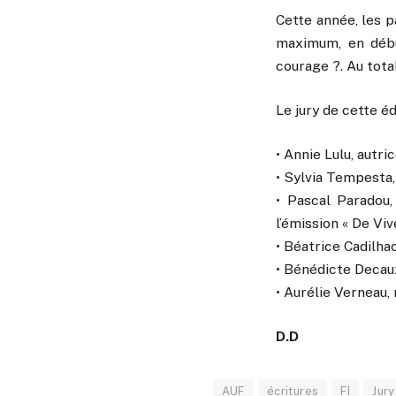
Cette année, les p
maximum, en débu
courage ?. Au tota
Le jury de cette é
• Annie Lulu, autr
• Sylvia Tempesta,
• Pascal Paradou,
l’émission « De Vive
• Béatrice Cadilh
• Bénédicte Decaux
• Aurélie Verneau,
D.D
AUF
écritures
FI
Jury