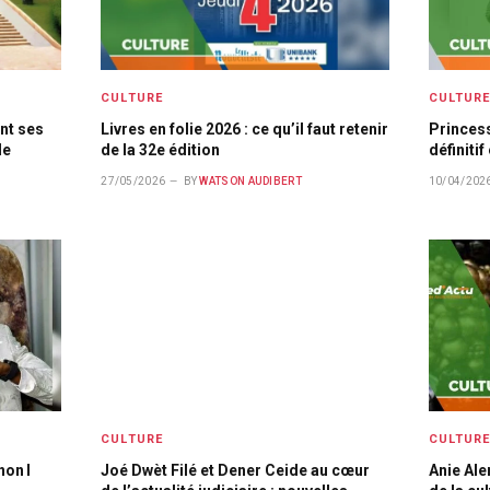
CULTURE
CULTUR
nt ses
Livres en folie 2026 : ce qu’il faut retenir
Princes
le
de la 32e édition
définitif
27/05/2026
BY
WATSON AUDIBERT
10/04/202
CULTURE
CULTUR
non l
Joé Dwèt Filé et Dener Ceide au cœur
Anie Ale