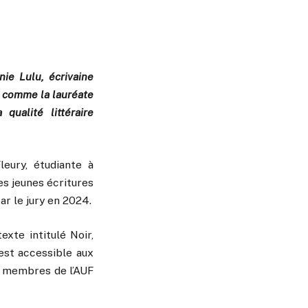
ie Lulu, écrivaine
i, comme la lauréate
qualité littéraire
leury, étudiante à
des jeunes écritures
par le jury en 2024.
exte intitulé Noir,
 est accessible aux
s membres de l’AUF