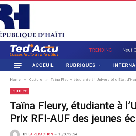
TRENDING
ACCEUIL
RUBRIQUES
INTERNA
»
»
Home
Culture
Taïna Fleury, étudiante à l’Université d’État d’H
CULTURE
Taïna Fleury, étudiante à l’
Prix RFI-AUF des jeunes éc
BY
LA RÉDACTION
10/07/2024