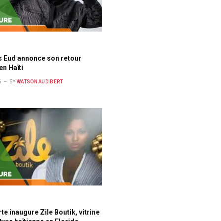
E
s Eud annonce son retour
 en Haïti
6
BY
WATSON AUDIBERT
E
rte inaugure Zile Boutik, vitrine