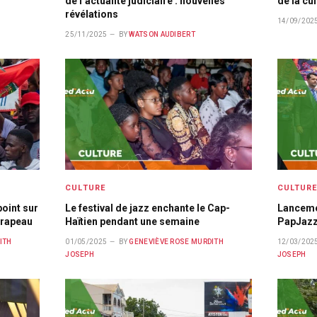
de l’actualité judiciaire : nouvelles
de la cu
révélations
14/09/202
25/11/2025
BY
WATSON AUDIBERT
CULTURE
CULTUR
point sur
Le festival de jazz enchante le Cap-
Lancemen
 drapeau
Haïtien pendant une semaine
PapJazz
ITH
01/05/2025
BY
GENEVIÈVE ROSE MURDITH
12/03/202
JOSEPH
JOSEPH