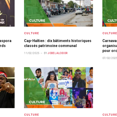
CULTURE
CULTUR
iaspora
Cap-Haïtien : dix bâtiments historiques
Carnaval
ards
classés patrimoine communal
organisa
pour orc
11/02/2025
BY
JODEL ALCIDOR
07/02/202
CULTURE
CULTUR