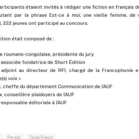
articipants étaient invités à rédiger une fiction en français
tant par la phrase Est-ce à moi, une vieille femme, de 
l, 222 jeunes ont participé au concours.
dition était composé de :
ice roumano-congolaise, présidente du jury
 associée fondatrice de Short Édition
 adjoint au directeur de RFI, chargé de la Francophonie 
(s) voix »
ac, cheffe du département Communication de l’AUF
, conseillère plaidoyers de l’AUF
 responsable éditoriale à l’AUF
Perejil.
Taïns Fleury