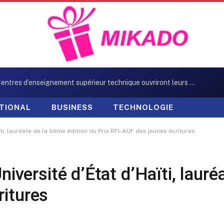
Neuf Centres d’enseignement supérieur technique ouvriront leurs portes en octobre
TIONAL
BUSINESS
TECHNOLOGIE
aïti, lauréate de la 6ème édition du Prix RFI-AUF des jeunes écritures
Université d’État d’Haïti, laur
ritures