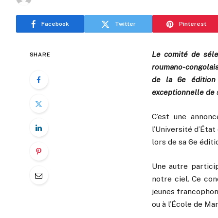
Facebook
Twitter
Pinterest
Le comité de séle
SHARE
roumano-congolaise,
de la 6e édition 
exceptionnelle de 
C’est une annonce
l’Université d’État
lors de sa 6e éditi
Une autre particip
notre ciel. Ce con
jeunes francophon
ou à l’École de M