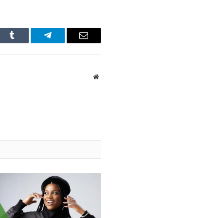
In
Tumblr
Telegram
Email
Website