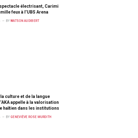
spectacle électrisant, Carimi
e mille feux à l’UBS Arena
4
BY
WATSON AUDIBERT
E
la culture et de la langue
l’AKA appelle à la valorisation
e haïtien dans les institutions
4
BY
GENEVIÈVE ROSE MURDITH