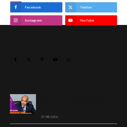
Facebook
Twitter
Instagram
YouTube
ABOUT US
Facebook
X
Pinterest
YouTube
WhatsApp
(Twitter)
OUR PICKS
Neuf Centres d’enseignement supérieur
technique ouvriront leurs portes en
octobre
07/08/2026