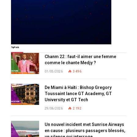
Top Posts
Chanm 22 : faut-il aimer une femme
comme le chante Medjy ?
01/05/2026
3 496
De Miami à Haïti : Bishop Gregory
Toussaint lance GT Academy, GT
University et GT Tech
29/06/2026
2 192
Un nouvel incident met Sunrise Airways
en cause : plusieurs passagers blessés,
un silence qui interroge