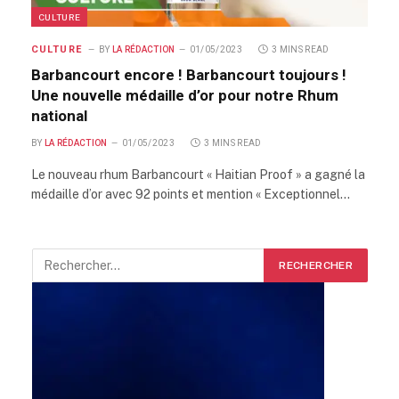
CULTURE
CULTURE
BY
LA RÉDACTION
01/05/2023
3 MINS READ
Barbancourt encore ! Barbancourt toujours !
Une nouvelle médaille d’or pour notre Rhum
national
BY
LA RÉDACTION
01/05/2023
3 MINS READ
Le nouveau rhum Barbancourt « Haitian Proof » a gagné la
médaille d’or avec 92 points et mention « Exceptionnel…