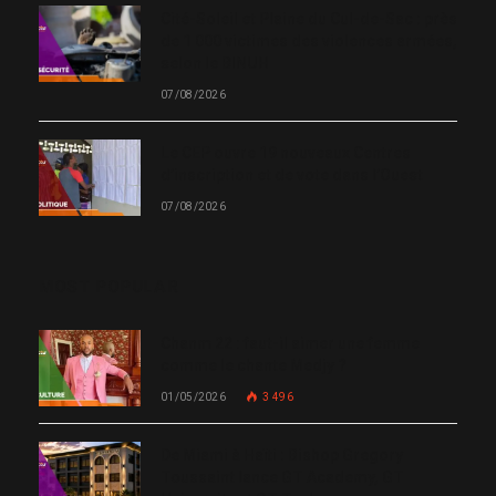
Cité-Soleil et Plaine du Cul-de-Sac : près
de 1 000 victimes des violences armées,
selon le BINUH
07/08/2026
Le CEP ouvre 19 nouveaux Centres
d’inscription et de vote dans l’Ouest
07/08/2026
MOST POPULAR
Chanm 22 : faut-il aimer une femme
comme le chante Medjy ?
01/05/2026
3 496
De Miami à Haïti : Bishop Gregory
Toussaint lance GT Academy, GT