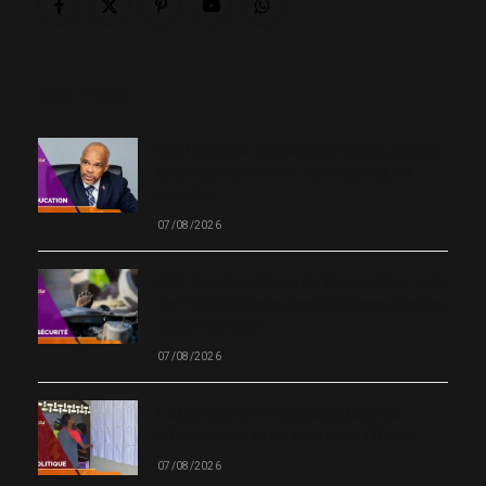
Facebook
X
Pinterest
YouTube
WhatsApp
(Twitter)
OUR PICKS
Neuf Centres d’enseignement supérieur
technique ouvriront leurs portes en
octobre
07/08/2026
Cité-Soleil et Plaine du Cul-de-Sac : près
de 1 000 victimes des violences armées,
selon le BINUH
07/08/2026
Le CEP ouvre 19 nouveaux Centres
d’inscription et de vote dans l’Ouest
07/08/2026