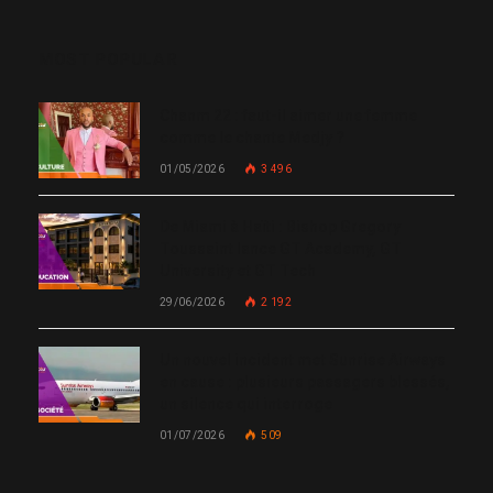
MOST POPULAR
Chanm 22 : faut-il aimer une femme
comme le chante Medjy ?
01/05/2026
3 496
De Miami à Haïti : Bishop Gregory
Toussaint lance GT Academy, GT
University et GT Tech
29/06/2026
2 192
Un nouvel incident met Sunrise Airways
en cause : plusieurs passagers blessés,
un silence qui interroge
01/07/2026
509