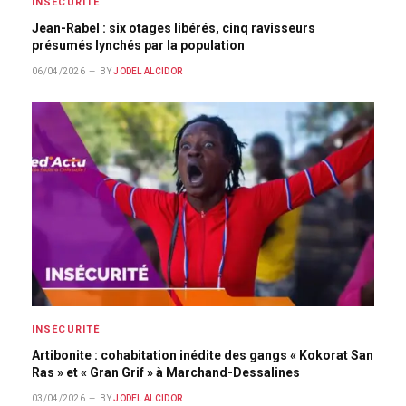
INSÉCURITÉ
Jean-Rabel : six otages libérés, cinq ravisseurs
présumés lynchés par la population
06/04/2026
BY
JODEL ALCIDOR
INSÉCURITÉ
Artibonite : cohabitation inédite des gangs « Kokorat San
Ras » et « Gran Grif » à Marchand-Dessalines
03/04/2026
BY
JODEL ALCIDOR