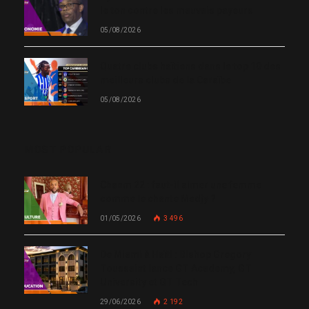
le ton contre les mauvais payeurs
05/08/2026
Quatre clubs haïtiens dans le top 10 des
meilleurs clubs de la Caraïbe
05/08/2026
MOST POPULAR
Chanm 22 : faut-il aimer une femme
comme le chante Medjy ?
01/05/2026
3 496
De Miami à Haïti : Bishop Gregory
Toussaint lance GT Academy, GT
University et GT Tech
29/06/2026
2 192