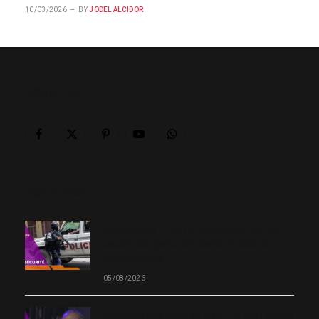
10/03/2026
BY
JODEL ALCIDOR
ABOUT US
Facebook
X
Pinterest
YouTube
WhatsApp
(Twitter)
OUR PICKS
Kidnapping : Pierre Espérance met en
cause des policiers dans plusieurs
enlèvements
05/08/2026
Système financier en Haïti : la BRH durcit