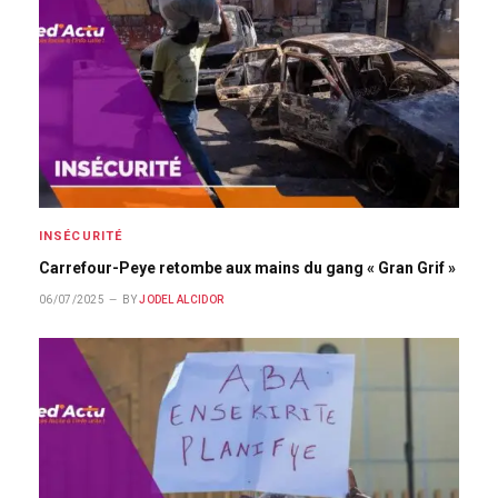
INSÉCURITÉ
Carrefour-Peye retombe aux mains du gang « Gran Grif »
06/07/2025
BY
JODEL ALCIDOR