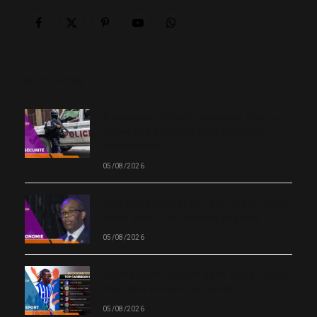
Facebook
X
Pinterest
YouTube
WhatsApp
(Twitter)
OUR PICKS
Kidnapping : Pierre Espérance met en
cause des policiers dans plusieurs
enlèvements
05/08/2026
Système financier en Haïti : la BRH durcit
le ton contre les mauvais payeurs
05/08/2026
Quatre clubs haïtiens dans le top 10 des
meilleurs clubs de la Caraïbe
05/08/2026