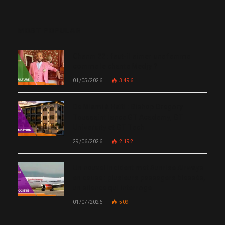
MOST POPULAR
Chanm 22 : faut-il aimer une femme
comme le chante Medjy ?
01/05/2026
3 496
De Miami à Haïti : Bishop Gregory
Toussaint lance GT Academy, GT
University et GT Tech
29/06/2026
2 192
Un nouvel incident met Sunrise Airways
en cause : plusieurs passagers blessés,
un silence qui interroge
01/07/2026
509