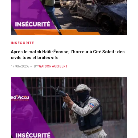
INSÉCURITÉ
Après le match Haïti-Écosse, l’horreur à Cité Soleil : des
civils tués et brûlés vifs
17/06/2026
BY
WATSON AUDIBERT