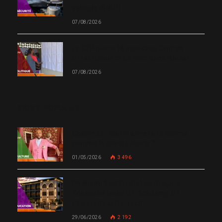
selon le BINUH
07/08/2026
Le CEP ouvre 19 nouveaux Centres
d’inscription et de vote dans l’Ouest
07/08/2026
MOST POPULAR
Chanm 22 : faut-il aimer une femme
comme le chante Medjy ?
01/05/2026
3 496
De Miami à Haïti : Bishop Gregory
Toussaint lance GT Academy, GT
University et GT Tech
29/06/2026
2 192