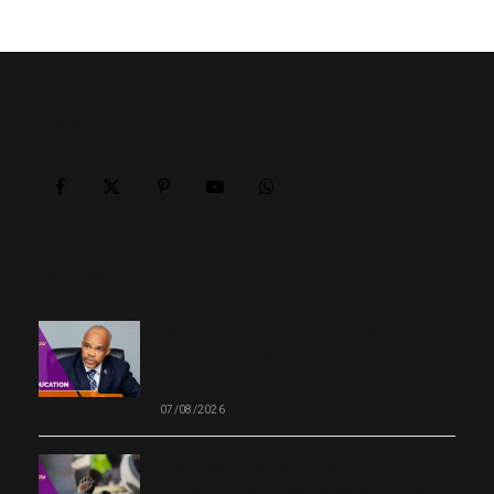
ABOUT US
Facebook
X
Pinterest
YouTube
WhatsApp
(Twitter)
OUR PICKS
Neuf Centres d’enseignement supérieur
technique ouvriront leurs portes en
octobre
07/08/2026
Cité-Soleil et Plaine du Cul-de-Sac : près
de 1 000 victimes des violences armées,