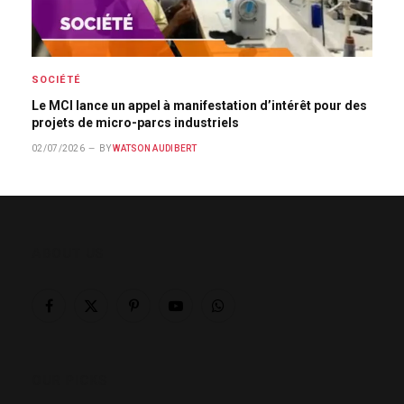
SOCIÉTÉ
Le MCI lance un appel à manifestation d’intérêt pour des
projets de micro-parcs industriels
02/07/2026
BY
WATSON AUDIBERT
ABOUT US
Facebook
X
Pinterest
YouTube
WhatsApp
(Twitter)
OUR PICKS