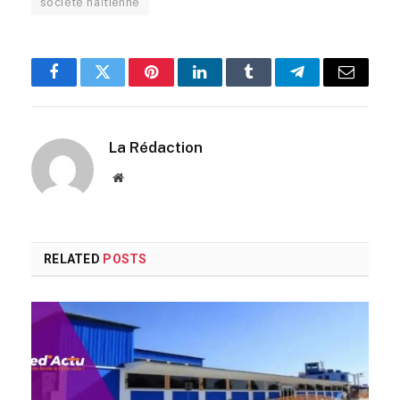
société haïtienne
Facebook
Twitter
Pinterest
LinkedIn
Tumblr
Telegram
Email
La Rédaction
Website
RELATED
POSTS