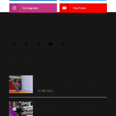
Instagram
YouTube
ABOUT US
Facebook
X
Pinterest
YouTube
WhatsApp
(Twitter)
OUR PICKS
Le CEP ouvre 19 nouveaux Centres
d’inscription et de vote dans l’Ouest
07/08/2026
Kidnapping : Pierre Espérance met en
cause des policiers dans plusieurs
enlèvements