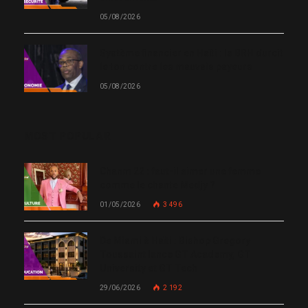
05/08/2026
Système financier en Haïti : la BRH durcit
le ton contre les mauvais payeurs
05/08/2026
MOST POPULAR
Chanm 22 : faut-il aimer une femme
comme le chante Medjy ?
01/05/2026
3 496
De Miami à Haïti : Bishop Gregory
Toussaint lance GT Academy, GT
University et GT Tech
29/06/2026
2 192