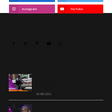
Instagram
YouTube
ABOUT US
Facebook
X
Pinterest
YouTube
WhatsApp
(Twitter)
OUR PICKS
Kidnapping : Pierre Espérance met en
cause des policiers dans plusieurs
enlèvements
05/08/2026
Système financier en Haïti : la BRH durcit