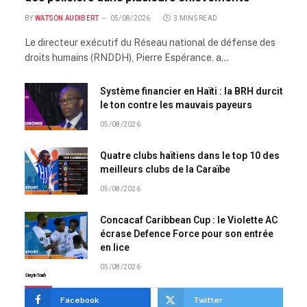
BY
WATSON AUDIBERT
05/08/2026
3 MINS READ
Le directeur exécutif du Réseau national de défense des
droits humains (RNDDH), Pierre Espérance, a…
Système financier en Haïti : la BRH durcit
le ton contre les mauvais payeurs
05/08/2026
Quatre clubs haïtiens dans le top 10 des
meilleurs clubs de la Caraïbe
05/08/2026
Concacaf Caribbean Cup : le Violette AC
écrase Defence Force pour son entrée
en lice
05/08/2026
Stay In Touch
Facebook
Twitter