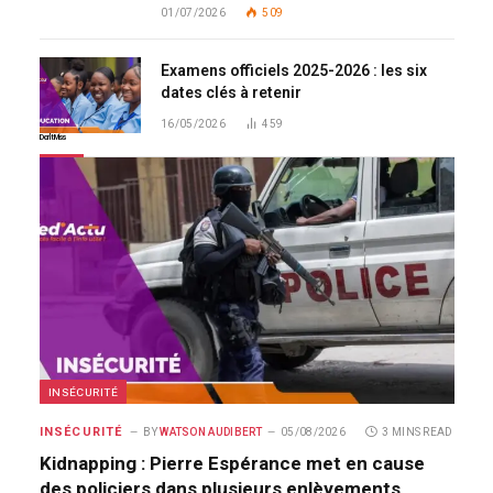
01/07/2026
509
Examens officiels 2025-2026 : les six
dates clés à retenir
16/05/2026
459
Don't Miss
INSÉCURITÉ
INSÉCURITÉ
BY
WATSON AUDIBERT
05/08/2026
3 MINS READ
Kidnapping : Pierre Espérance met en cause
des policiers dans plusieurs enlèvements