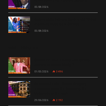
le ton contre les mauvais payeurs
05/08/2026
Quatre clubs haïtiens dans le top 10 des
meilleurs clubs de la Caraïbe
05/08/2026
MOST POPULAR
Chanm 22 : faut-il aimer une femme
comme le chante Medjy ?
01/05/2026
3 496
De Miami à Haïti : Bishop Gregory
Toussaint lance GT Academy, GT
University et GT Tech
29/06/2026
2 192