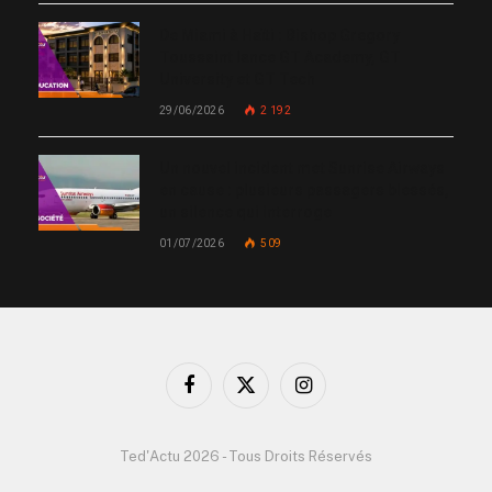
De Miami à Haïti : Bishop Gregory
Toussaint lance GT Academy, GT
University et GT Tech
29/06/2026
2 192
Un nouvel incident met Sunrise Airways
en cause : plusieurs passagers blessés,
un silence qui interroge
01/07/2026
509
Facebook
X
Instagram
(Twitter)
Ted'Actu 2026 - Tous Droits Réservés