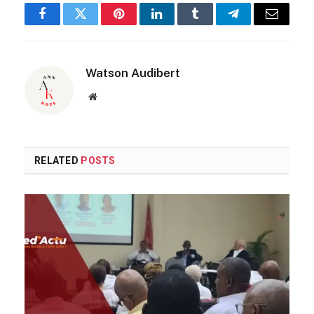
Facebook
Twitter
Pinterest
LinkedIn
Tumblr
Telegram
Email
Watson Audibert
Website
RELATED
POSTS