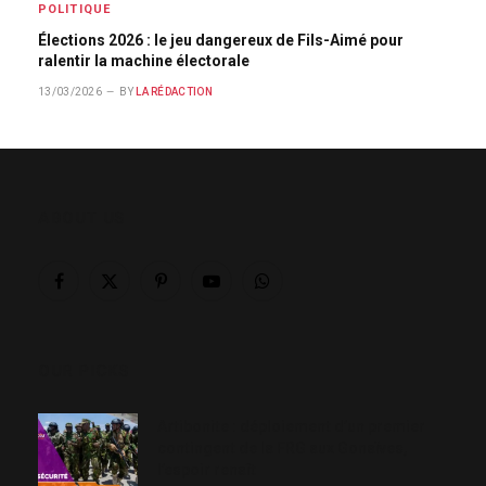
POLITIQUE
Élections 2026 : le jeu dangereux de Fils-Aimé pour
ralentir la machine électorale
13/03/2026
BY
LA RÉDACTION
ABOUT US
Facebook
X
Pinterest
YouTube
WhatsApp
(Twitter)
OUR PICKS
Artibonite : déploiement d’un premier
contingent de la FRG aux Gonaïves,
l’espoir renaît