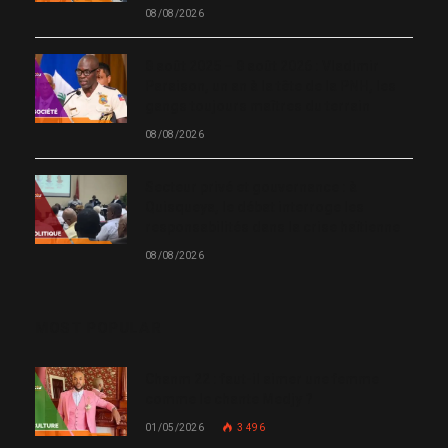
08/08/2026
8 août 2025 – 8 août 2026 : Vladimir
Paraison, un an à la tête de la PNH, les
gangs toujours maîtres du terrain
08/08/2026
Secteur privé et gouvernance : à
Quisqueya, le débat interroge les
responsabilités dans la crise haïtienne
08/08/2026
MOST POPULAR
Chanm 22 : faut-il aimer une femme
comme le chante Medjy ?
01/05/2026
3 496