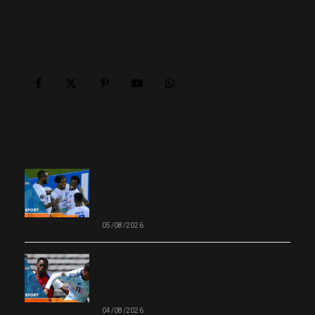
ABOUT US
Facebook
X
Pinterest
YouTube
WhatsApp
(Twitter)
OUR PICKS
Concacaf Caribbean Cup : le Violette AC
écrase Defence Force pour son entrée
en lice
05/08/2026
Concacaf U-20 : Haïti s’incline aux tirs au
but face au Costa Rica et manque la
qualification au Mondial
04/08/2026