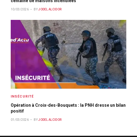
centaine de maisons incendiées
10/03/2026
BY
JODEL ALCIDOR
INSÉCURITÉ
Opération à Croix-des-Bouquets : la PNH dresse un bilan
positif
01/03/2026
BY
JODEL ALCIDOR