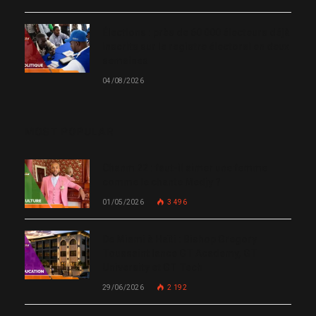
Élections : près de 60 000 électeurs déjà
inscrits sur le registre électoral en deux
semaines
04/08/2026
MOST POPULAR
Chanm 22 : faut-il aimer une femme
comme le chante Medjy ?
01/05/2026
3 496
De Miami à Haïti : Bishop Gregory
Toussaint lance GT Academy, GT
University et GT Tech
29/06/2026
2 192