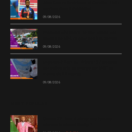
Jeux Centre Américain et Caraïbe : Haïti
termine avec 5 médailles
09/08/2026
Produits pétroliers : le MEF valide une
hausse de 50 à 75 gourdes à la pompe
09/08/2026
Urgence à Port-au-Prince : 27 blessés
par balles pris en charge par MSF en
moins de 24 heures
09/08/2026
MOST POPULAR
Chanm 22 : faut-il aimer une femme
comme le chante Medjy ?