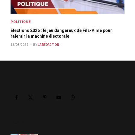
POLITIQUE
Élections 2026 : le jeu dangereux de Fils-Aimé pour
ralentir la machine électorale
13/03/2026
BY
LA RÉDACTION
ABOUT US
Facebook
X
Pinterest
YouTube
WhatsApp
(Twitter)
OUR PICKS