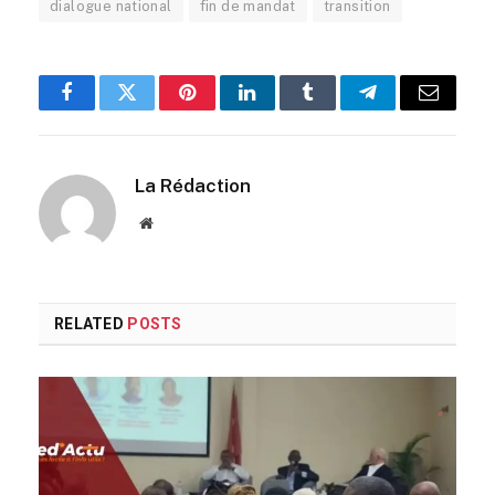
dialogue national
fin de mandat
transition
Facebook
Twitter
Pinterest
LinkedIn
Tumblr
Telegram
Email
La Rédaction
Website
RELATED
POSTS