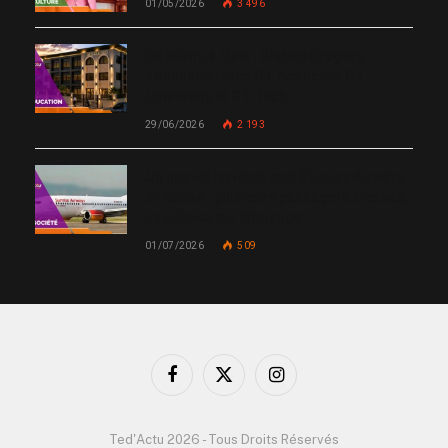
01/05/2026
3 496
De Miami à Haïti : Bishop Gregory
Toussaint lance GT Academy, GT
University et GT Tech
29/06/2026
2 193
Un nouvel incident met Sunrise Airways
en cause : plusieurs passagers blessés,
un silence qui interroge
01/07/2026
509
Facebook
X
Instagram
(Twitter)
Ted'Actu 2026 - Tous Droits Réservés