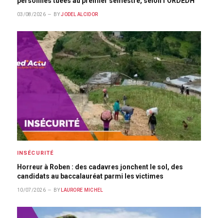
personnes tuées au premier semestre, selon l’ORDEDH
03/08/2026
BY
JODEL ALCIDOR
INSÉCURITÉ
Horreur à Roben : des cadavres jonchent le sol, des
candidats au baccalauréat parmi les victimes
10/07/2026
BY
LAURORE MICHEL