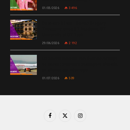
01/05/2026
3 496
De Miami à Haïti : Bishop Gregory
Toussaint lance GT Academy, GT
University et GT Tech
29/06/2026
2 192
Un nouvel incident met Sunrise Airways
en cause : plusieurs passagers blessés,
un silence qui interroge
01/07/2026
509
Facebook
X
Instagram
(Twitter)