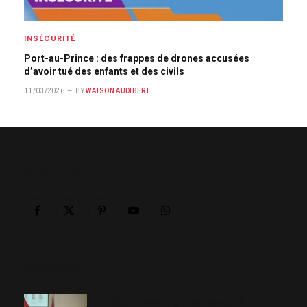
INSÉCURITÉ
Port-au-Prince : des frappes de drones accusées
d’avoir tué des enfants et des civils
11/03/2026
BY
WATSON AUDIBERT
ABOUT US
Facebook
X
Pinterest
YouTube
WhatsApp
(Twitter)
OUR PICKS
Secteur privé et gouvernance : à