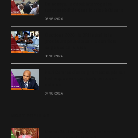
Quisqueya, le débat interroge les
responsabilités dans la crise haïtienne
08/08/2026
Élections 2026 : la BRH détaille la
procédure pour obtenir le certificat
exigé des candidats
08/08/2026
Neuf Centres d’enseignement supérieur
technique ouvriront leurs portes en
octobre
07/08/2026
MOST POPULAR
Chanm 22 : faut-il aimer une femme
comme le chante Medjy ?