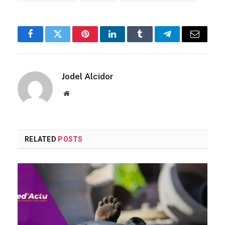
Facebook
Twitter
Pinterest
LinkedIn
Tumblr
Telegram
Email
Jodel Alcidor
Website
RELATED
POSTS