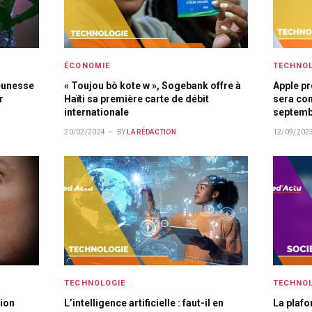
ÉCONOMIE
TECHNOL
jeunesse
« Toujou bò kote w », Sogebank offre à
Apple pr
r
Haïti sa première carte de débit
sera com
internationale
septemb
20/02/2024
BY
LA RÉDACTION
12/09/202
TECHNOLOGIE
TECHNOL
tion
L’intelligence artificielle : faut-il en
La plaf