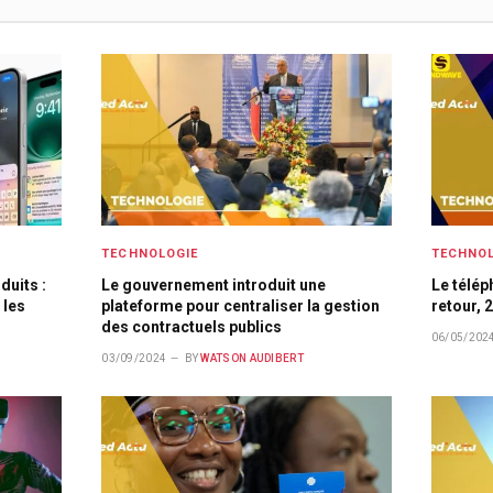
TECHNOLOGIE
TECHNOL
duits :
Le gouvernement introduit une
Le télép
 les
plateforme pour centraliser la gestion
retour, 
des contractuels publics
06/05/202
03/09/2024
BY
WATSON AUDIBERT