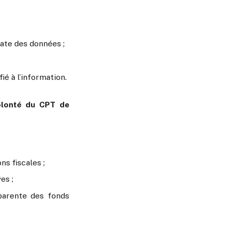
iate des données ;
ié à l’information.
volonté du CPT de
ns fiscales ;
es ;
parente des fonds