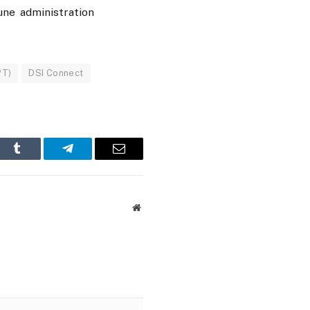
ne administration
PT)
DSI Connect
In
Tumblr
Telegram
Email
Website