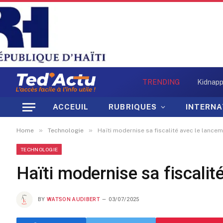
TRENDING
ACCEUIL
RUBRIQUES
INTERNA
»
»
Home
Technologie
Haïti modernise sa fiscalité avec le lance
TECHNOLOGIE
Haïti modernise sa fiscali
BY
WATSON AUDIBERT
03/07/2025