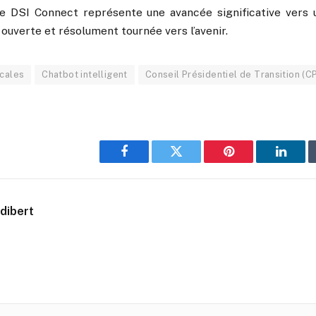
 DSI Connect représente une avancée significative vers u
s ouverte et résolument tournée vers l’avenir.
scales
Chatbot intelligent
Conseil Présidentiel de Transition (C
Facebook
Twitter
Pinterest
Linked
dibert