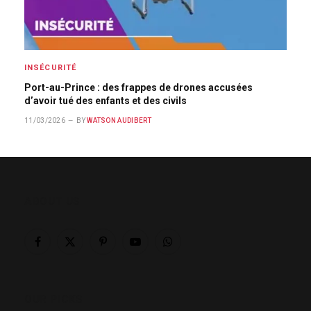
INSÉCURITÉ
Port-au-Prince : des frappes de drones accusées
d’avoir tué des enfants et des civils
11/03/2026
BY
WATSON AUDIBERT
ABOUT US
Facebook
X
Pinterest
YouTube
WhatsApp
(Twitter)
OUR PICKS