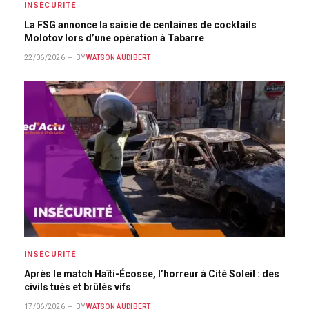
INSÉCURITÉ
La FSG annonce la saisie de centaines de cocktails
Molotov lors d’une opération à Tabarre
22/06/2026
BY
WATSON AUDIBERT
INSÉCURITÉ
Après le match Haïti-Écosse, l’horreur à Cité Soleil : des
civils tués et brûlés vifs
17/06/2026
BY
WATSON AUDIBERT