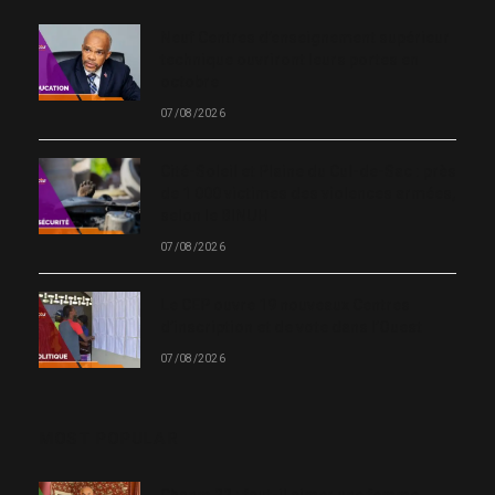
Neuf Centres d’enseignement supérieur
technique ouvriront leurs portes en
octobre
07/08/2026
Cité-Soleil et Plaine du Cul-de-Sac : près
de 1 000 victimes des violences armées,
selon le BINUH
07/08/2026
Le CEP ouvre 19 nouveaux Centres
d’inscription et de vote dans l’Ouest
07/08/2026
MOST POPULAR
Chanm 22 : faut-il aimer une femme