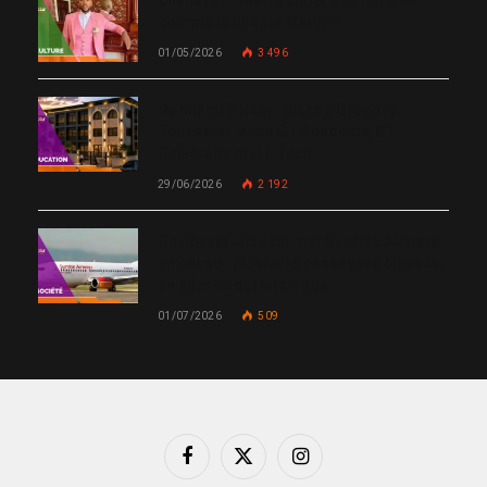
comme le chante Medjy ?
01/05/2026
3 496
De Miami à Haïti : Bishop Gregory
Toussaint lance GT Academy, GT
University et GT Tech
29/06/2026
2 192
Un nouvel incident met Sunrise Airways
en cause : plusieurs passagers blessés,
un silence qui interroge
01/07/2026
509
Facebook
X
Instagram
(Twitter)