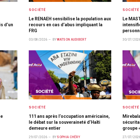
SOCIÉTÉ
SOCIÉTÉ
Le RENAEH sensibilise la population aux
Le MAST 
s d’un
recours en cas d’abus impliquant la
intensifi
FRG
personn
03/08/2026
BY
WATSON AUDIBERT
30/07/202
SOCIÉTÉ
SOCIÉTÉ
de
111 ans après l’occupation américaine,
Mirebala
le débat sur la souveraineté d’Haïti
sécurita
demeure entier
groupe «
29/07/2026
BY
SOPHIA CHÉRY
27/07/202