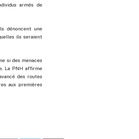
ndividus armés de
Ils dénoncent une
elles ils seraient
ême si des menaces
re. La PNH affirme
 avancé des routes
ures aux premières