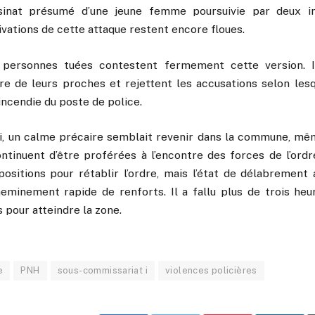
sinat présumé d’une jeune femme poursuivie par deux i
vations de cette attaque restent encore floues.
personnes tuées contestent fermement cette version. 
e de leurs proches et rejettent les accusations selon lesqu
incendie du poste de police.
di, un calme précaire semblait revenir dans la commune, m
ontinuent d’être proférées à l’encontre des forces de l’ord
spositions pour rétablir l’ordre, mais l’état de délabrement
acheminement rapide de renforts. Il a fallu plus de trois he
s pour atteindre la zone.
e
PNH
sous-commissariat i
violences policières