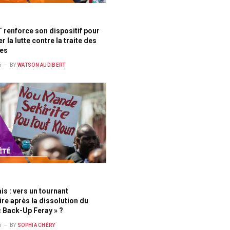
renforce son dispositif pour
er la lutte contre la traite des
es
6
BY
WATSON AUDIBERT
is : vers un tournant
ire après la dissolution du
 Back-Up Feray » ?
6
BY
SOPHIA CHÉRY