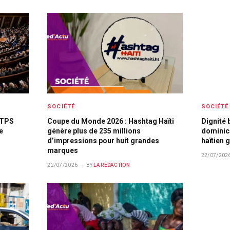
SOCIÉTÉ
SOCIÉTÉ
 TPS
Coupe du Monde 2026 : Hashtag Haïti
Dignité 
e
génère plus de 235 millions
dominica
d’impressions pour huit grandes
haïtien g
marques
22/07/202
22/07/2026
BY
LA RÉDACTION