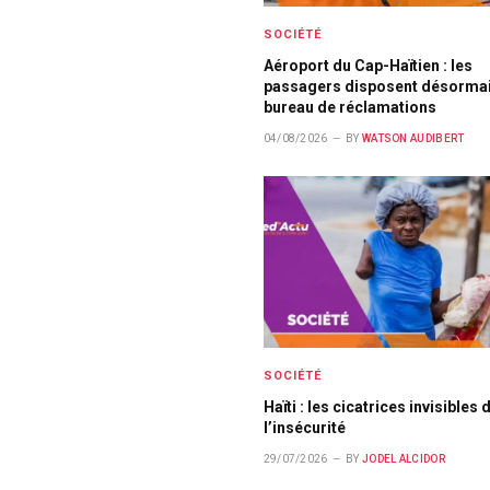
SOCIÉTÉ
Aéroport du Cap-Haïtien : les
passagers disposent désormai
bureau de réclamations
04/08/2026
BY
WATSON AUDIBERT
SOCIÉTÉ
Haïti : les cicatrices invisibles 
l’insécurité
29/07/2026
BY
JODEL ALCIDOR