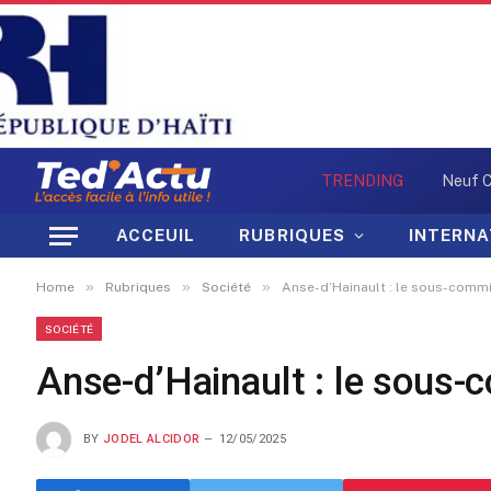
TRENDING
ACCEUIL
RUBRIQUES
INTERNA
»
»
»
Home
Rubriques
Société
Anse-d’Hainault : le sous-commis
SOCIÉTÉ
Anse-d’Hainault : le sous-c
BY
JODEL ALCIDOR
12/05/2025