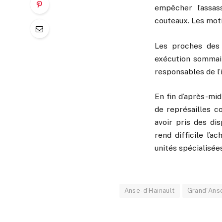
empêcher l’assas
couteaux. Les moti
Les proches des 
exécution sommair
responsables de l’
En fin d’après-mi
de représailles c
avoir pris des di
rend difficile l’
unités spécialisée
Anse-d’Hainault
Grand'Ans