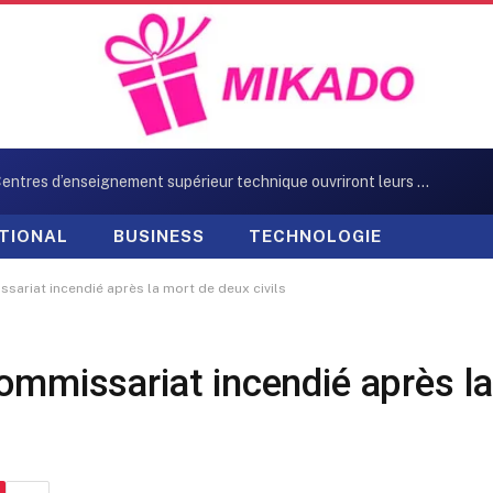
Neuf Centres d’enseignement supérieur technique ouvriront leurs portes en octobre
TIONAL
BUSINESS
TECHNOLOGIE
sariat incendié après la mort de deux civils
ommissariat incendié après la