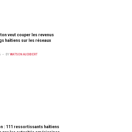
ton veut couper les revenus
s haïtiens sur les réseaux
6
BY
WATSON AUDIBERT
n : 111 ressortissants haïtiens