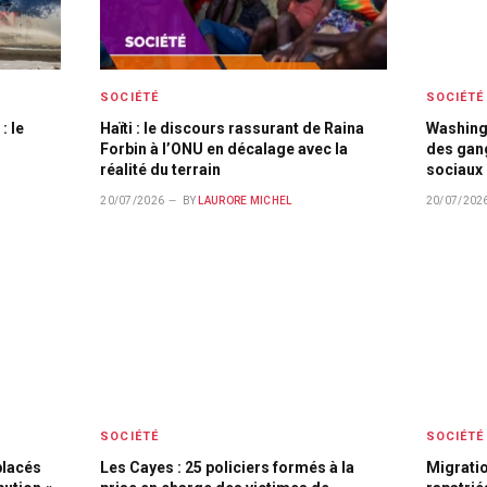
SOCIÉTÉ
SOCIÉTÉ
: le
Haïti : le discours rassurant de Raina
Washing
Forbin à l’ONU en décalage avec la
des gang
réalité du terrain
sociaux
20/07/2026
BY
LAURORE MICHEL
20/07/202
SOCIÉTÉ
SOCIÉTÉ
placés
Les Cayes : 25 policiers formés à la
Migratio