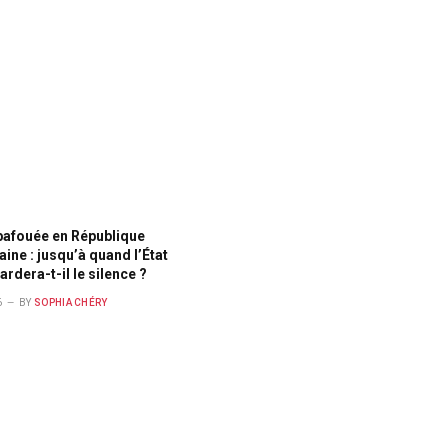
bafouée en République
ine : jusqu’à quand l’État
ardera-t-il le silence ?
6
BY
SOPHIA CHÉRY