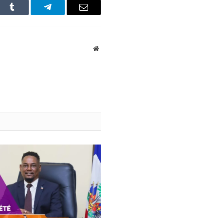
In
Tumblr
Telegram
Email
Website