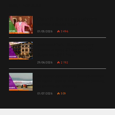
MOST POPULAR
Chanm 22 : faut-il aimer une femme
comme le chante Medjy ?
01/05/2026
3 496
De Miami à Haïti : Bishop Gregory
Toussaint lance GT Academy, GT
University et GT Tech
29/06/2026
2 192
Un nouvel incident met Sunrise Airways
en cause : plusieurs passagers blessés,
un silence qui interroge
01/07/2026
509