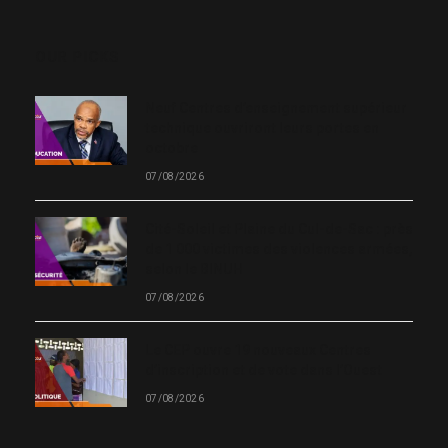
(Twitter)
OUR PICKS
Neuf Centres d’enseignement supérieur
technique ouvriront leurs portes en
octobre
07/08/2026
Cité-Soleil et Plaine du Cul-de-Sac : près
de 1 000 victimes des violences armées,
selon le BINUH
07/08/2026
Le CEP ouvre 19 nouveaux Centres
d’inscription et de vote dans l’Ouest
07/08/2026