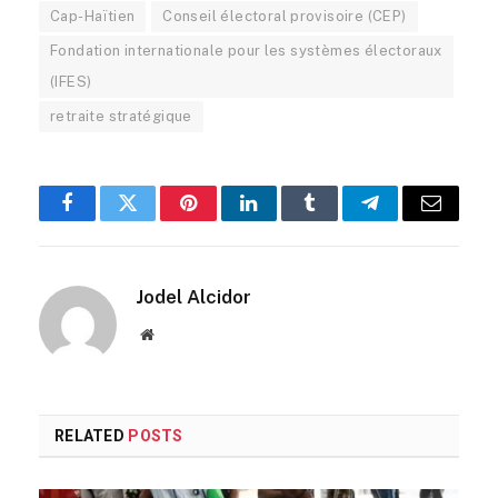
Cap-Haïtien
Conseil électoral provisoire (CEP)
Fondation internationale pour les systèmes électoraux
(IFES)
retraite stratégique
Facebook
Twitter
Pinterest
LinkedIn
Tumblr
Telegram
Email
Jodel Alcidor
Website
RELATED
POSTS