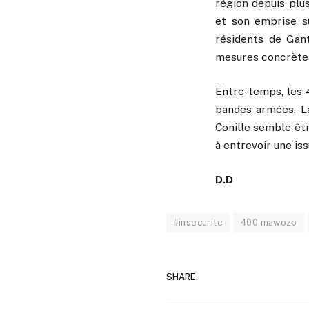
région depuis plu
et son emprise su
résidents de Gant
mesures concrètes 
Entre-temps, les 
bandes armées. La
Conille semble êtr
à entrevoir une is
D.D
#insecurite
400 mawozo
SHARE.