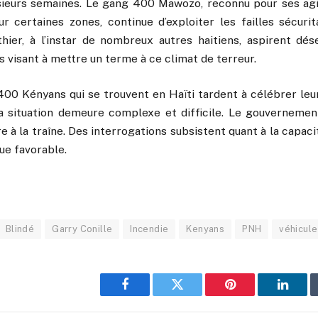
sieurs semaines. Le gang 400 Mawozo, reconnu pour ses ag
r certaines zones, continue d’exploiter les failles sécurit
hier, à l’instar de nombreux autres haitiens, aspirent d
visant à mettre un terme à ce climat de terreur.
400 Kényans qui se trouvent en Haïti tardent à célébrer leu
 situation demeure complexe et difficile. Le gouvernemen
e à la traîne. Des interrogations subsistent quant à la capaci
sue favorable.
Blindé
Garry Conille
Incendie
Kenyans
PNH
véhicule
Facebook
Twitter
Pinterest
Linked