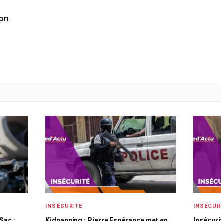
ion
INSÉCURITÉ
INSÉCUR
Sac :
Kidnapping : Pierre Espérance met en
Insécuri