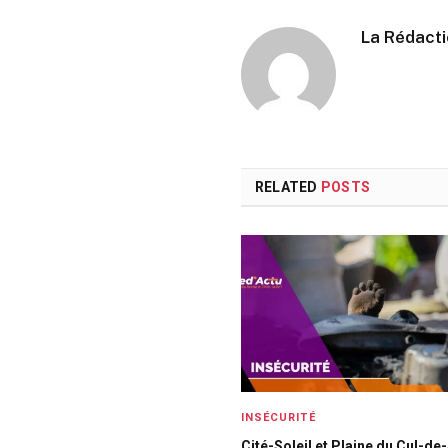
La Rédact
RELATED
POSTS
INSÉCURITÉ
Cité-Soleil et Plaine du Cul-de-