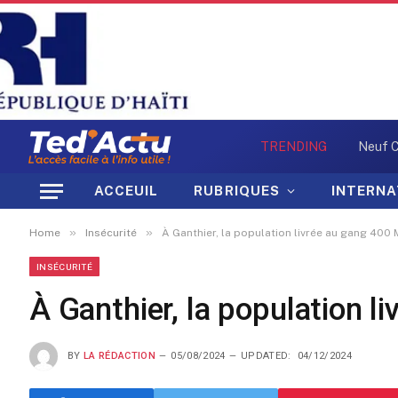
TRENDING
ACCEUIL
RUBRIQUES
INTERNA
»
»
Home
Insécurité
À Ganthier, la population livrée au gang 40
INSÉCURITÉ
À Ganthier, la population 
BY
LA RÉDACTION
05/08/2024
UPDATED:
04/12/2024