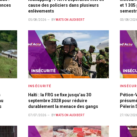
lences
cause des policiers dans plusieurs
et 1 305
enlèvements
semestr
05/08/2026
BY
WATSON AUDIBERT
03/08/202
INSÉCURITÉ
INSÉCUR
s
Haïti : la FRG se fixe jusqu’au 30
Pétion-V
au
septembre 2028 pour réduire
présumé
s
durablement la menace des gangs
Pèlerin 
07/07/2026
BY
WATSON AUDIBERT
27/06/202