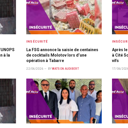
INSÉCURITÉ
INSÉCUR
 l’UNOPS
La FSG annonce la saisie de centaines
Après le
n à la
de cocktails Molotov lors d’une
à Cité So
opération à Tabarre
vifs
22/06/2026
BY
WATSON AUDIBERT
17/06/202