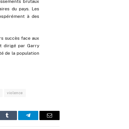
issements brutaux
aires du pays. Les
ésespérément à des
rs succès face aux
t dirigé par Garry
té de la population
violence
In
Tumblr
Telegram
Email