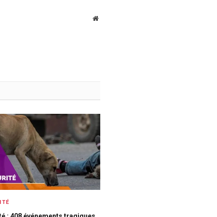
Website
ITÉ
té : 408 événements tragiques