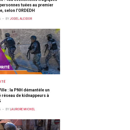
 personnes tuées au premier
e, selon l’ORDEDH
6
BY
JODEL ALCIDOR
ITÉ
ille : la PNH démantèle un
 réseau de kidnappeurs à
5
6
BY
LAURORE MICHEL