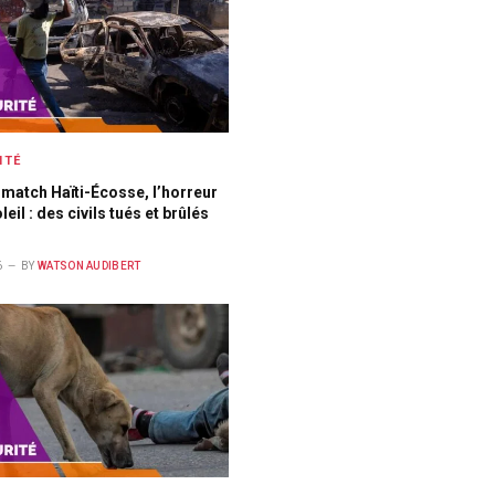
ITÉ
 match Haïti-Écosse, l’horreur
leil : des civils tués et brûlés
6
BY
WATSON AUDIBERT