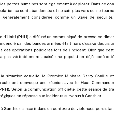
. Des pertes humaines sont également à déplorer. Dans ce con
pulation se sent abandonnée et ne sait plus vers qui se tourn
e, généralement considérée comme un gage de sécurité,
le d’Haïti (PNH) a diffusé un communiqué de presse ce diman
é incendié par des bandes armées était hors d’usage depuis u
 à des opérations policières lors de l’incident. Bien que cette
n’a pas véritablement apaisé une population déjà confront
la situation actuelle, le Premier Ministre Garry Conille et
ercule ont convoqué une réunion avec le Haut Commande
(PNH). Selon la communication officielle, cette séance de trava
tégiques en réponse aux incidents survenus à Ganthier.
 à Ganthier s’inscrit dans un contexte de violences persistan