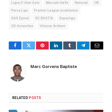
Ligue 2 Uber Eats
Maccabi Haïfa
National
OB
Parva Liga
Premier League israélienne
SAS Épinal
SC BASTIA
Superliga
US Avranches
Vitesse Arnhem
Facebook
Twitter
Pinterest
LinkedIn
Tumblr
Telegram
Email
Marc Gorvens Baptiste
RELATED
POSTS