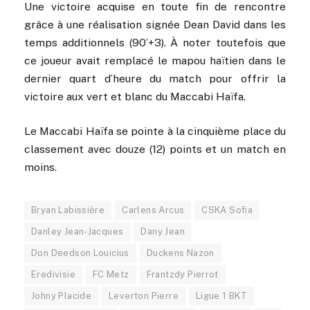
Une victoire acquise en toute fin de rencontre
grâce à une réalisation signée Dean David dans les
temps additionnels (90’+3). À noter toutefois que
ce joueur avait remplacé le mapou haïtien dans le
dernier quart d’heure du match pour offrir la
victoire aux vert et blanc du Maccabi Haïfa.
Le Maccabi Haïfa se pointe à la cinquième place du
classement avec douze (12) points et un match en
moins.
Bryan Labissière
Carlens Arcus
CSKA Sofia
Danley Jean-Jacques
Dany Jean
Don Deedson Louicius
Duckens Nazon
Eredivisie
FC Metz
Frantzdy Pierrot
Johny Placide
Leverton Pierre
Ligue 1 BKT