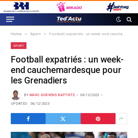
»
»
Home
Sport
Football expatriés : un week-end cauchemardesque pour les Grenadiers
SPORT
Football expatriés : un week-
end cauchemardesque pour
les Grenadiers
BY
MARC GORVENS BAPTISTE
06/12/2023
UPDATED:
06/12/2023