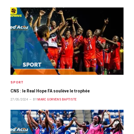
SPORT
CNS : le Real Hope FA soulève le trophée
27/05/2024
BY
MARC GORVENS BAPTISTE