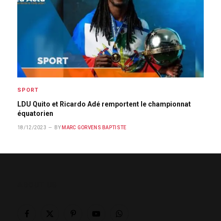
SPORT
LDU Quito et Ricardo Adé remportent le championnat
équatorien
18/12/2023
BY
MARC GORVENS BAPTISTE
ABOUT US
Facebook
X
Pinterest
YouTube
WhatsApp